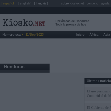
[ español ]
[ english ]
[ français ]
sobre Kiosko.net
contacto
ayuda
Periódicos de Honduras
Toda la prensa de hoy
Hemeroteca
11/Sep/2023
Inicio
África
Asia
Honduras
Últimas notici
El uso personal d
Comunidad de M
El Gobierno de A