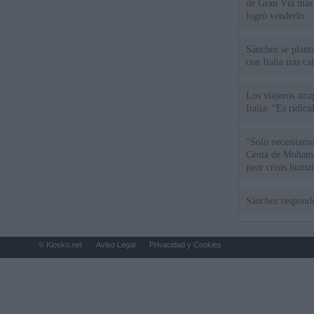
de Gran Vía más
logró venderlo
Sánchez se plant
con Italia tras c
Los viajeros atra
Italia: “Es ridíc
"Solo necesitamo
Ceuta de Mohamed
peor crisis huma
Sánchez responde
© Kiosko.net
Aviso Legal
Privacidad y Cookies