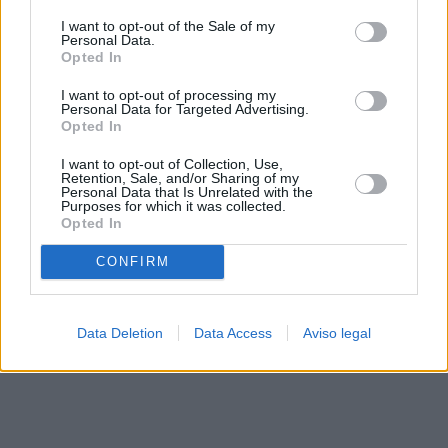
solo a este sitio web. Puede cambiar sus preferencias en
I want to opt-out of the Sale of my
cualquier momento entrando de nuevo en este sitio web o
Personal Data.
visitando nuestra política de privacidad.
Opted In
I want to opt-out of processing my
Personal Data for Targeted Advertising.
Opted In
I want to opt-out of Collection, Use,
Retention, Sale, and/or Sharing of my
Personal Data that Is Unrelated with the
Purposes for which it was collected.
Opted In
CONFIRM
Data Deletion
Data Access
Aviso legal