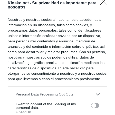
Kiosko.net -
Su privacidad es importante para
nosotros
Nosotros y nuestros socios almacenamos o accedemos a
información en un dispositivo, tales como cookies, y
procesamos datos personales, tales como identificadores
únicos e información estándar enviada por un dispositivo,
para personalizar contenidos y anuncios, medición de
anuncios y del contenido e información sobre el público, así
como para desarrollar y mejorar productos. Con su permiso,
nosotros y nuestros socios podemos utilizar datos de
localización geográfica precisa e identificación mediante las
características de dispositivos. Puede hacer clic para
otorgarnos su consentimiento a nosotros y a nuestros socios
para que llevemos a cabo el procesamiento previamente
descrito. De forma alternativa, puede acceder a información
más detallada y cambiar sus preferencias antes de otorgar o
Personal Data Processing Opt Outs
negar su consentimiento. Tenga en cuenta que algún
procesamiento de sus datos personales puede no requerir
I want to opt-out of the Sharing of my
de su consentimiento, pero usted tiene el derecho de
personal data.
rechazar tal procesamiento. Sus preferencias se aplicarán
Opted In