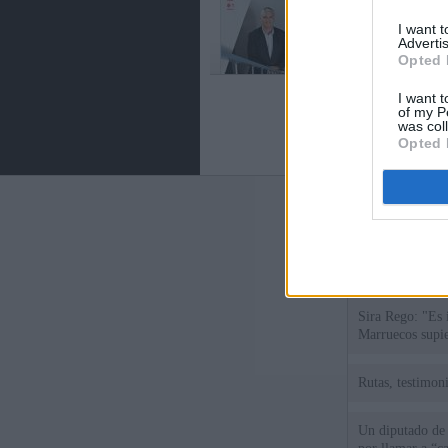
I want 
Advertis
Opted 
I want t
of my P
was col
Opted 
Últimas notic
España impone co
Meloni a quitar
Sira Rego: "Es 
Marruecos supie
Rutas, testimoni
Un diputado de