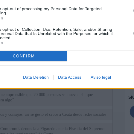
to opt-out of processing my Personal Data for Targeted
ing.
In
o opt-out of Collection, Use, Retention, Sale, and/or Sharing
ersonal Data that Is Unrelated with the Purposes for which it
lected.
In
CONFIRM
ias
SO
Kio
ntroles a los viajeros procedentes de Italia tras el rechazo de
Data Deletion
Data Access
Aviso legal
los
Nav
del
incomprensible que 70.000 personas se muevan sin que
SÍ
ra algo"
os y consejos: así se gestó el cruce a Ceuta desde redes sociales
 Compromís denuncia a Figaredo ante la Fiscalía del Supremo