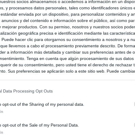
nuestros socios almacenamos o accedemos a información en un disposi
s, y procesamos datos personales, tales como identificadores únicos 
 estándar enviada por un dispositivo, para personalizar contenidos y a
 anuncios y del contenido e información sobre el público, así como pa
 y mejorar productos. Con su permiso, nosotros y nuestros socios podem
alización geográfica precisa e identificación mediante las característic
s. Puede hacer clic para otorgarnos su consentimiento a nosotros y a n
 que llevemos a cabo el procesamiento previamente descrito. De forma 
er a información más detallada y cambiar sus preferencias antes de o
nsentimiento. Tenga en cuenta que algún procesamiento de sus datos
querir de su consentimiento, pero usted tiene el derecho de rechazar t
to. Sus preferencias se aplicarán solo a este sitio web. Puede cambia
s en cualquier momento entrando de nuevo en este sitio web o visitan
privacidad.
l Data Processing Opt Outs
o opt-out of the Sharing of my personal data.
In
o opt-out of the Sale of my Personal Data.
In