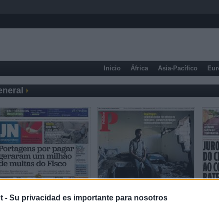
Inicio
África
Asia-Pacífico
Eur
eneral
t -
Su privacidad es importante para nosotros
Prensa Deportiva