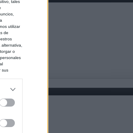
tivo, tales
e
nuncios,
ra
os utilizar
as de
uestros
alternativa,
torgar o
 personales
al
r sus
do nuestra