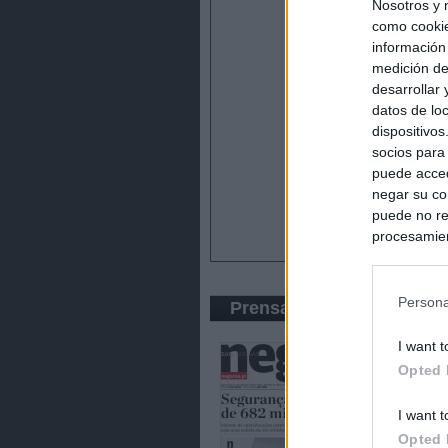
Nosotros y 
como cookie
información
medición de
desarrollar
datos de loc
dispositivo
socios para
puede acced
negar su co
puede no re
procesamien
preferencia
política de 
Persona
Prensa Económica
I want t
Opted 
I want t
Opted 