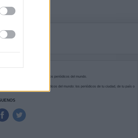
BRE KIOSKO.NET
sko.net
es la puerta de entrada a los periódicos del mundo.
ega por las portadas de los periódicos del mundo: los periódicos de tu ciudad, de tu país o
 otro extremo del mundo.
GUENOS