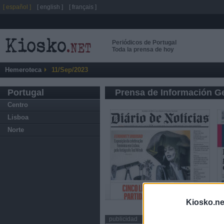
[ español ]
[ english ]
[ français ]
Periódicos de Portugal
Toda la prensa de hoy
Hemeroteca
11/Sep/2023
Portugal
Prensa de Información G
Centro
Lisboa
Norte
Kiosko.ne
publicidad