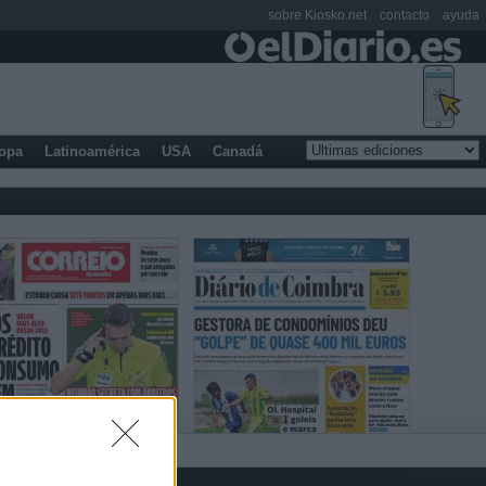
sobre Kiosko.net
contacto
ayuda
opa
Latinoamérica
USA
Canadá