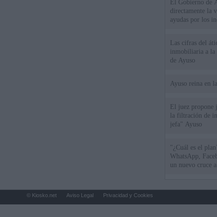
El Gobierno de A
directamente la 
ayudas por los i
Las cifras del át
inmobiliaria a l
de Ayuso
Ayuso reina en l
El juez propone j
la filtración de i
jefa" Ayuso
"¿Cuál es el plan
WhatsApp, Faceb
un nuevo cruce a
15 de agosto
© Kiosko.net
Aviso Legal
Privacidad y Cookies