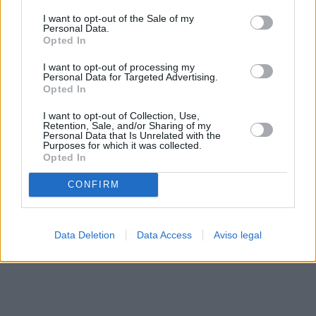
solo a este sitio web. Puede cambiar sus preferencias en
I want to opt-out of the Sale of my
cualquier momento entrando de nuevo en este sitio web o
Personal Data.
visitando nuestra política de privacidad.
Opted In
I want to opt-out of processing my
Personal Data for Targeted Advertising.
Opted In
I want to opt-out of Collection, Use,
Retention, Sale, and/or Sharing of my
Personal Data that Is Unrelated with the
Purposes for which it was collected.
Opted In
CONFIRM
Data Deletion
Data Access
Aviso legal