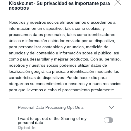
Kiosko.net -
Su privacidad es importante para
nosotros
Nosotros y nuestros socios almacenamos o accedemos a
información en un dispositivo, tales como cookies, y
procesamos datos personales, tales como identificadores
únicos e información estándar enviada por un dispositivo,
para personalizar contenidos y anuncios, medición de
anuncios y del contenido e información sobre el público, así
como para desarrollar y mejorar productos. Con su permiso,
nosotros y nuestros socios podemos utilizar datos de
localización geográfica precisa e identificación mediante las
características de dispositivos. Puede hacer clic para
otorgarnos su consentimiento a nosotros y a nuestros socios
para que llevemos a cabo el procesamiento previamente
descrito. De forma alternativa, puede acceder a información
más detallada y cambiar sus preferencias antes de otorgar o
Personal Data Processing Opt Outs
negar su consentimiento. Tenga en cuenta que algún
procesamiento de sus datos personales puede no requerir
I want to opt-out of the Sharing of my
de su consentimiento, pero usted tiene el derecho de
personal data.
rechazar tal procesamiento. Sus preferencias se aplicarán
Opted In