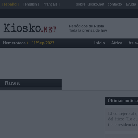
[ español ]
[ english ]
[ français ]
sobre Kiosko.net
contacto
ayuda
Periódicos de Rusia
Toda la prensa de hoy
Hemeroteca
11/Sep/2023
Inicio
África
Asia
Rusia
Últimas notici
El consejero al 
del ático: "Lo q
tiene residencia o