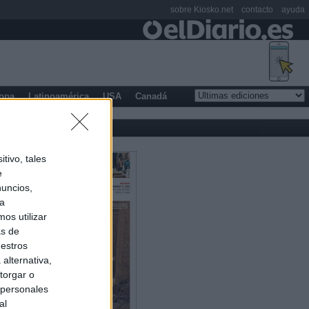
sobre Kiosko.net
contacto
ayuda
opa
Latinoamérica
USA
Canadá
tivo, tales
e
nuncios,
ra
os utilizar
as de
uestros
alternativa,
torgar o
 personales
al