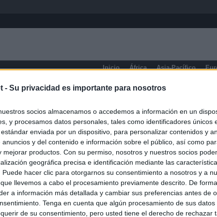
Inicio
África
Asia-Pacífico
Eur
t -
Su privacidad es importante para nosotros
eneral
nuestros socios almacenamos o accedemos a información en un disposi
s, y procesamos datos personales, tales como identificadores únicos 
 estándar enviada por un dispositivo, para personalizar contenidos y a
 anuncios y del contenido e información sobre el público, así como pa
 y mejorar productos. Con su permiso, nosotros y nuestros socios podem
alización geográfica precisa e identificación mediante las característic
s. Puede hacer clic para otorgarnos su consentimiento a nosotros y a n
 que llevemos a cabo el procesamiento previamente descrito. De forma 
er a información más detallada y cambiar sus preferencias antes de o
nsentimiento. Tenga en cuenta que algún procesamiento de sus datos
querir de su consentimiento, pero usted tiene el derecho de rechazar t