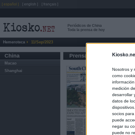
[ español ]
[ english ]
[ français ]
Periódicos de China
Toda la prensa de hoy
Hemeroteca
11/Sep/2023
Kiosko.ne
China
Prensa de Información G
Macao
Nosotros y 
Shanghai
como cookie
información
medición de
desarrollar
datos de loc
dispositivo
socios para
puede acced
negar su co
puede no re