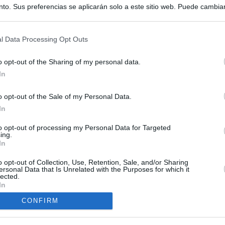
to. Sus preferencias se aplicarán solo a este sitio web. Puede cambia
s en cualquier momento entrando de nuevo en este sitio web o visitan
privacidad.
l Data Processing Opt Outs
o opt-out of the Sharing of my personal data.
In
o opt-out of the Sale of my Personal Data.
ias
In
SO
to opt-out of processing my Personal Data for Targeted
Kio
 de Ayuso de las instituciones de la Comunidad de Madrid
ing.
In
Nav
del
Ayuso pone a la venta el inmueble de Gran Vía más caro que
o opt-out of Collection, Use, Retention, Sale, and/or Sharing
ando no logró venderlo
SÍ
ersonal Data that Is Unrelated with the Purposes for which it
lected.
In
a con Meloni y entra al choque con Italia tras calmar al resto de
CONFIRM
apados en la crisis entre España e Italia: “Es ridículo que