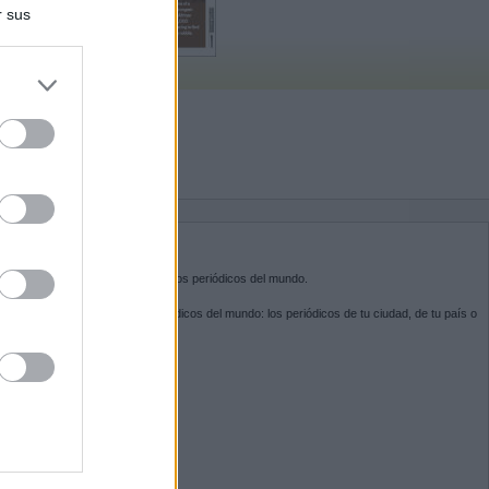
r sus
do nuestra
BRE KIOSKO.NET
sko.net
es la puerta de entrada a los periódicos del mundo.
ega por las portadas de los periódicos del mundo: los periódicos de tu ciudad, de tu país o
 otro extremo del mundo.
GUENOS