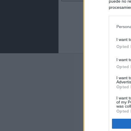
puede no re
procesamien
preferencia
política de 
Persona
I want t
Opted 
I want t
Últimas notic
Opted 
España impone co
I want 
Meloni a quitar
Advertis
Opted 
Italia rechaza 
I want t
España hasta el
of my P
was col
Opted 
La Fiscalía act
asignados por la