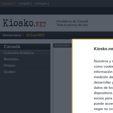
[ español ]
[ english ]
[ français ]
Periódicos de Canadá
Toda la prensa de hoy
Hemeroteca
11/Sep/2023
publicidad
Canadá
Kiosko.ne
Columbia Británica
Manitoba
Nosotros y 
Ontario
como cookie
información
Quebec
medición de
desarrollar
datos de loc
dispositivo
socios para
puede acced
negar su co