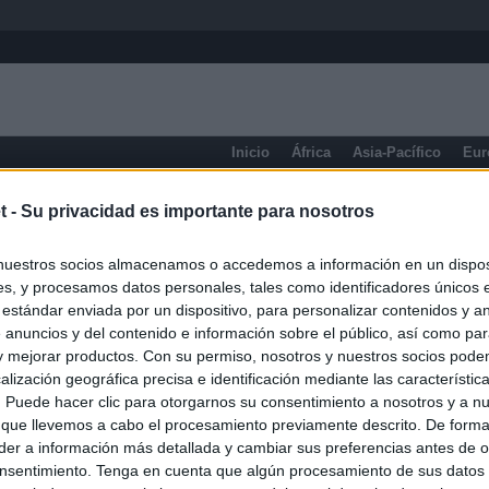
Inicio
África
Asia-Pacífico
Eur
Manitoba
t -
Su privacidad es importante para nosotros
nuestros socios almacenamos o accedemos a información en un disposi
s, y procesamos datos personales, tales como identificadores únicos 
 estándar enviada por un dispositivo, para personalizar contenidos y a
 anuncios y del contenido e información sobre el público, así como pa
 y mejorar productos. Con su permiso, nosotros y nuestros socios podem
alización geográfica precisa e identificación mediante las característic
s. Puede hacer clic para otorgarnos su consentimiento a nosotros y a n
 que llevemos a cabo el procesamiento previamente descrito. De forma 
er a información más detallada y cambiar sus preferencias antes de o
nsentimiento. Tenga en cuenta que algún procesamiento de sus datos