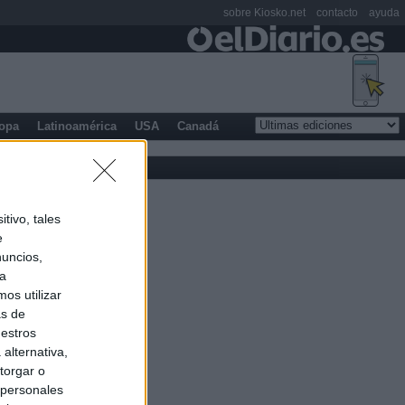
sobre Kiosko.net
contacto
ayuda
opa
Latinoamérica
USA
Canadá
tivo, tales
e
nuncios,
ra
os utilizar
as de
uestros
alternativa,
torgar o
 personales