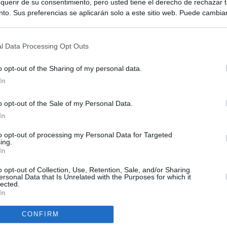
querir de su consentimiento, pero usted tiene el derecho de rechazar t
to. Sus preferencias se aplicarán solo a este sitio web. Puede cambia
s en cualquier momento entrando de nuevo en este sitio web o visitan
privacidad.
l Data Processing Opt Outs
o opt-out of the Sharing of my personal data.
In
o opt-out of the Sale of my Personal Data.
ias
SO
In
Kio
ntroles a los viajeros procedentes de Italia tras el rechazo de
to opt-out of processing my Personal Data for Targeted
los
ing.
Nav
In
del
el ultimátum del Gobierno y mantiene los controles a viajeros de
SÍ
o opt-out of Collection, Use, Retention, Sale, and/or Sharing
 15 de agosto: "No aceptamos imposiciones"
ersonal Data that Is Unrelated with the Purposes for which it
lected.
In
uará contra las comunidades que no acojan a los menores
 crisis de Ceuta
CONFIRM