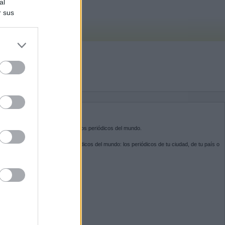
al
r sus
do nuestra
BRE KIOSKO.NET
sko.net
es la puerta de entrada a los periódicos del mundo.
ega por las portadas de los periódicos del mundo: los periódicos de tu ciudad, de tu país o
 otro extremo del mundo.
GUENOS