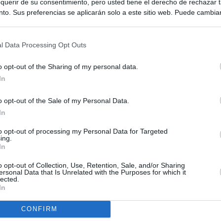
querir de su consentimiento, pero usted tiene el derecho de rechazar t
to. Sus preferencias se aplicarán solo a este sitio web. Puede cambia
s en cualquier momento entrando de nuevo en este sitio web o visitan
privacidad.
l Data Processing Opt Outs
o opt-out of the Sharing of my personal data.
In
o opt-out of the Sale of my Personal Data.
In
ias
SO
to opt-out of processing my Personal Data for Targeted
Kio
ará ante la Fiscalía al consejo de administración de Planifica
ing.
scándalo del ático
In
Nav
del
o opt-out of Collection, Use, Retention, Sale, and/or Sharing
cándalo Púnica y refugio de cargos del PP: así es la empresa
ersonal Data that Is Unrelated with the Purposes for which it
SÍ
pró el ático de Ayuso
lected.
In
ompró el Gobierno de Ayuso en Chamberí tampoco puede ser
CONFIRM
al: lo prohíbe la normativa municipal