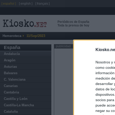
[ español ]
[ english ]
[ français ]
Periódicos de España
Toda la prensa de hoy
Hemeroteca
11/Sep/2023
publicidad
España
Kiosko.ne
Andalucía
Aragón
Nosotros y 
Asturias
como cookie
información
Baleares
medición de
C. Valenciana
desarrollar
Canarias
datos de loc
Cantabria
dispositivo
Castilla y León
socios para
Castilla-La Mancha
puede acced
negar su co
Cataluña