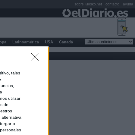
sobre Kiosko.net
contacto
ayuda
opa
Latinoamérica
USA
Canadá
tivo, tales
e
nuncios,
ra
os utilizar
as de
uestros
alternativa,
torgar o
 personales