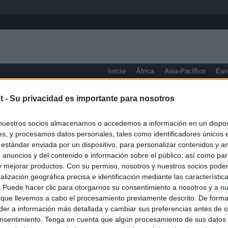
Inicio
África
Asia-Pacífico
Eur
Cantabria
t -
Su privacidad es importante para nosotros
nuestros socios almacenamos o accedemos a información en un disposi
s, y procesamos datos personales, tales como identificadores únicos 
 estándar enviada por un dispositivo, para personalizar contenidos y a
 anuncios y del contenido e información sobre el público, así como pa
 y mejorar productos. Con su permiso, nosotros y nuestros socios podem
alización geográfica precisa e identificación mediante las característic
s. Puede hacer clic para otorgarnos su consentimiento a nosotros y a n
 que llevemos a cabo el procesamiento previamente descrito. De forma 
er a información más detallada y cambiar sus preferencias antes de o
nsentimiento. Tenga en cuenta que algún procesamiento de sus datos