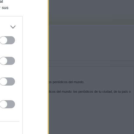
al
r sus
do nuestra
BRE KIOSKO.NET
sko.net
es la puerta de entrada a los periódicos del mundo.
ega por las portadas de los periódicos del mundo: los periódicos de tu ciudad, de tu país o
 otro extremo del mundo.
GUENOS