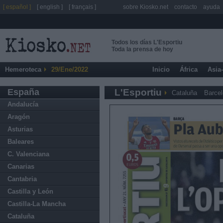
[ español ]
[ english ]
[ français ]
sobre Kiosko.net
contacto
ayuda
Todos los días L'Esportiu
Toda la prensa de hoy
Hemeroteca
29/Ene/2022
Inicio
África
Asia
España
L'Esportiu
Cataluña
Barce
Andalucía
Aragón
Asturias
Baleares
C. Valenciana
Canarias
Cantabria
Castilla y León
Castilla-La Mancha
Cataluña