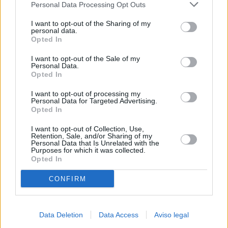
Personal Data Processing Opt Outs
negar su consentimiento. Tenga en cuenta que algún
procesamiento de sus datos personales puede no requerir
I want to opt-out of the Sharing of my
de su consentimiento, pero usted tiene el derecho de
personal data.
rechazar tal procesamiento. Sus preferencias se aplicarán
Opted In
solo a este sitio web. Puede cambiar sus preferencias en
I want to opt-out of the Sale of my
cualquier momento entrando de nuevo en este sitio web o
Personal Data.
visitando nuestra política de privacidad.
Opted In
I want to opt-out of processing my
Personal Data for Targeted Advertising.
Opted In
I want to opt-out of Collection, Use,
Retention, Sale, and/or Sharing of my
Personal Data that Is Unrelated with the
Purposes for which it was collected.
Opted In
CONFIRM
Data Deletion
Data Access
Aviso legal