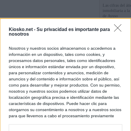
Las cifras del át
inmobiliaria a l
de Ayuso
Kiosko.net -
Su privacidad es importante para
La empresa públic
nosotros
comprado dos inm
aunque Ayuso dic
el año"
Nosotros y nuestros socios almacenamos o accedemos a
información en un dispositivo, tales como cookies, y
Ayuso reina en l
procesamos datos personales, tales como identificadores
únicos e información estándar enviada por un dispositivo,
para personalizar contenidos y anuncios, medición de
© Kiosko.net
Aviso Legal
Privacidad y Cookies
anuncios y del contenido e información sobre el público, así
como para desarrollar y mejorar productos. Con su permiso,
nosotros y nuestros socios podemos utilizar datos de
localización geográfica precisa e identificación mediante las
características de dispositivos. Puede hacer clic para
otorgarnos su consentimiento a nosotros y a nuestros socios
para que llevemos a cabo el procesamiento previamente
descrito. De forma alternativa, puede acceder a información
más detallada y cambiar sus preferencias antes de otorgar o