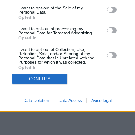
solo a este sitio web. Puede cambiar sus preferencias en
I want to opt-out of the Sale of my
cualquier momento entrando de nuevo en este sitio web o
Personal Data.
visitando nuestra política de privacidad.
Opted In
I want to opt-out of processing my
Personal Data for Targeted Advertising.
Opted In
I want to opt-out of Collection, Use,
Retention, Sale, and/or Sharing of my
Personal Data that Is Unrelated with the
Purposes for which it was collected.
Opted In
CONFIRM
Data Deletion
Data Access
Aviso legal