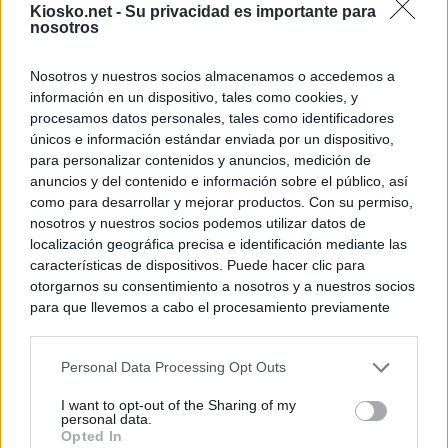
Kiosko.net -
Su privacidad es importante para
nosotros
Nosotros y nuestros socios almacenamos o accedemos a
información en un dispositivo, tales como cookies, y
procesamos datos personales, tales como identificadores
únicos e información estándar enviada por un dispositivo,
para personalizar contenidos y anuncios, medición de
anuncios y del contenido e información sobre el público, así
como para desarrollar y mejorar productos. Con su permiso,
nosotros y nuestros socios podemos utilizar datos de
localización geográfica precisa e identificación mediante las
características de dispositivos. Puede hacer clic para
otorgarnos su consentimiento a nosotros y a nuestros socios
para que llevemos a cabo el procesamiento previamente
descrito. De forma alternativa, puede acceder a información
más detallada y cambiar sus preferencias antes de otorgar o
Personal Data Processing Opt Outs
negar su consentimiento. Tenga en cuenta que algún
procesamiento de sus datos personales puede no requerir
I want to opt-out of the Sharing of my
de su consentimiento, pero usted tiene el derecho de
personal data.
rechazar tal procesamiento. Sus preferencias se aplicarán
Opted In