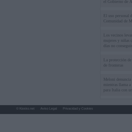
el Gobierno de 
El uso personal d
Comunidad de M
Los vecinos leva
mujeres y niñas 
días no consegu
La protección de
de fronteras
Meloni denuncia 
mientras llama a
para Italia con 
© Kiosko.net
Aviso Legal
Privacidad y Cookies