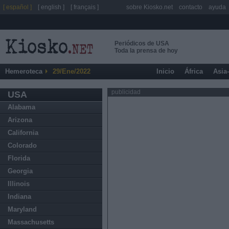
[ español ]
[ english ]
[ français ]
sobre Kiosko.net
contacto
ayuda
Periódicos de USA
Toda la prensa de hoy
Hemeroteca
29/Ene/2022
Inicio
África
Asia
publicidad
USA
Alabama
Arizona
California
Colorado
Florida
Georgia
Illinois
Indiana
Maryland
Massachusetts