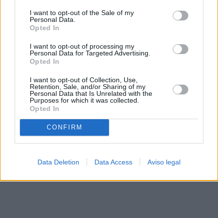
solo a este sitio web. Puede cambiar sus preferencias en
I want to opt-out of the Sale of my
cualquier momento entrando de nuevo en este sitio web o
Personal Data.
visitando nuestra política de privacidad.
Opted In
I want to opt-out of processing my
Personal Data for Targeted Advertising.
Opted In
I want to opt-out of Collection, Use,
Retention, Sale, and/or Sharing of my
Personal Data that Is Unrelated with the
Purposes for which it was collected.
Opted In
CONFIRM
Data Deletion
Data Access
Aviso legal