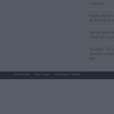
fronterizo
España impone co
de Italia tras el
Qué hay detrás d
España por la cri
Sira Rego: "Es i
personas se muev
algo"
© Kiosko.net
Aviso Legal
Privacidad y Cookies