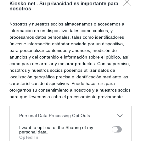
Kiosko.net -
Su privacidad es importante para
nosotros
Nosotros y nuestros socios almacenamos o accedemos a
información en un dispositivo, tales como cookies, y
procesamos datos personales, tales como identificadores
únicos e información estándar enviada por un dispositivo,
para personalizar contenidos y anuncios, medición de
anuncios y del contenido e información sobre el público, así
como para desarrollar y mejorar productos. Con su permiso,
nosotros y nuestros socios podemos utilizar datos de
localización geográfica precisa e identificación mediante las
características de dispositivos. Puede hacer clic para
otorgarnos su consentimiento a nosotros y a nuestros socios
para que llevemos a cabo el procesamiento previamente
descrito. De forma alternativa, puede acceder a información
más detallada y cambiar sus preferencias antes de otorgar o
Personal Data Processing Opt Outs
negar su consentimiento. Tenga en cuenta que algún
procesamiento de sus datos personales puede no requerir
I want to opt-out of the Sharing of my
de su consentimiento, pero usted tiene el derecho de
personal data.
rechazar tal procesamiento. Sus preferencias se aplicarán
Opted In