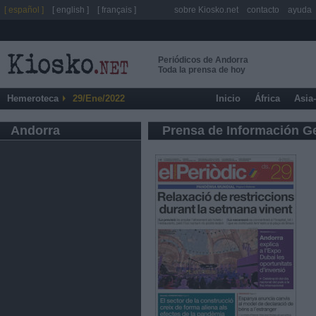
[ español ]
[ english ]
[ français ]
sobre Kiosko.net
contacto
ayuda
Periódicos de Andorra
Toda la prensa de hoy
Hemeroteca
29/Ene/2022
Inicio
África
Asia
Andorra
Prensa de Información G