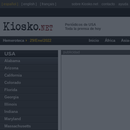
[ español ]
[ english ]
[ français ]
sobre Kiosko.net
contacto
ayuda
Periódicos de USA
Toda la prensa de hoy
Hemeroteca
29/Ene/2022
Inicio
África
Asia
publicidad
USA
Alabama
Arizona
California
Colorado
Florida
Georgia
Illinois
Indiana
Maryland
Massachusetts