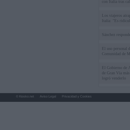
con Italia tras c
Los viajeros atra
Italia: “Es ridíc
Sánchez responde
El uso personal d
Comunidad de M
El Gobierno de A
de Gran Vía más
logró venderlo
© Kiosko.net
Aviso Legal
Privacidad y Cookies