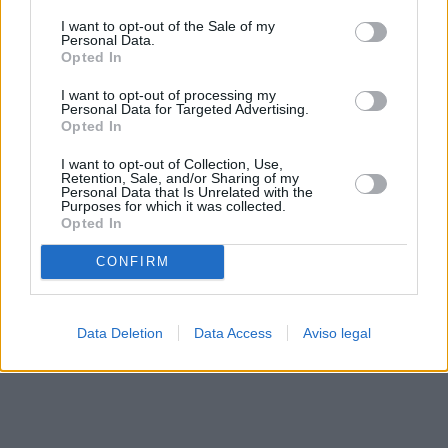
solo a este sitio web. Puede cambiar sus preferencias en
I want to opt-out of the Sale of my
cualquier momento entrando de nuevo en este sitio web o
Personal Data.
visitando nuestra política de privacidad.
Opted In
I want to opt-out of processing my
Personal Data for Targeted Advertising.
Opted In
I want to opt-out of Collection, Use,
Retention, Sale, and/or Sharing of my
Personal Data that Is Unrelated with the
Purposes for which it was collected.
Opted In
CONFIRM
Data Deletion
Data Access
Aviso legal