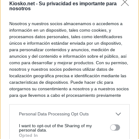
Kiosko.net -
Su privacidad es importante para
nosotros
Nosotros y nuestros socios almacenamos o accedemos a
información en un dispositivo, tales como cookies, y
procesamos datos personales, tales como identificadores
únicos e información estándar enviada por un dispositivo,
para personalizar contenidos y anuncios, medición de
anuncios y del contenido e información sobre el público, así
como para desarrollar y mejorar productos. Con su permiso,
nosotros y nuestros socios podemos utilizar datos de
localización geográfica precisa e identificación mediante las
características de dispositivos. Puede hacer clic para
otorgarnos su consentimiento a nosotros y a nuestros socios
para que llevemos a cabo el procesamiento previamente
descrito. De forma alternativa, puede acceder a información
más detallada y cambiar sus preferencias antes de otorgar o
Personal Data Processing Opt Outs
negar su consentimiento. Tenga en cuenta que algún
procesamiento de sus datos personales puede no requerir
I want to opt-out of the Sharing of my
de su consentimiento, pero usted tiene el derecho de
personal data.
rechazar tal procesamiento. Sus preferencias se aplicarán
Opted In