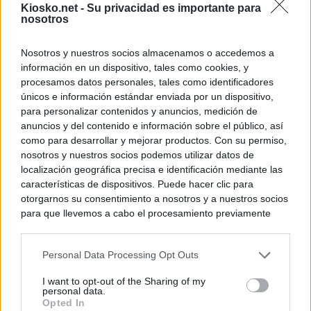
Kiosko.net -
Su privacidad es importante para
nosotros
Nosotros y nuestros socios almacenamos o accedemos a
información en un dispositivo, tales como cookies, y
procesamos datos personales, tales como identificadores
únicos e información estándar enviada por un dispositivo,
para personalizar contenidos y anuncios, medición de
anuncios y del contenido e información sobre el público, así
como para desarrollar y mejorar productos. Con su permiso,
nosotros y nuestros socios podemos utilizar datos de
localización geográfica precisa e identificación mediante las
características de dispositivos. Puede hacer clic para
otorgarnos su consentimiento a nosotros y a nuestros socios
para que llevemos a cabo el procesamiento previamente
descrito. De forma alternativa, puede acceder a información
más detallada y cambiar sus preferencias antes de otorgar o
Personal Data Processing Opt Outs
negar su consentimiento. Tenga en cuenta que algún
procesamiento de sus datos personales puede no requerir
I want to opt-out of the Sharing of my
de su consentimiento, pero usted tiene el derecho de
personal data.
rechazar tal procesamiento. Sus preferencias se aplicarán
Opted In