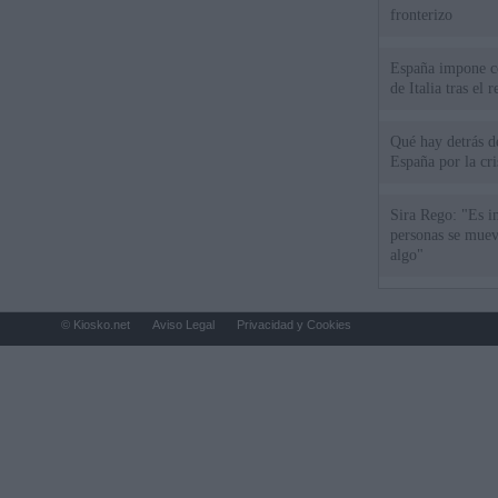
fronterizo
España impone co
de Italia tras el
Qué hay detrás d
España por la cri
Sira Rego: "Es i
personas se muev
algo"
© Kiosko.net
Aviso Legal
Privacidad y Cookies