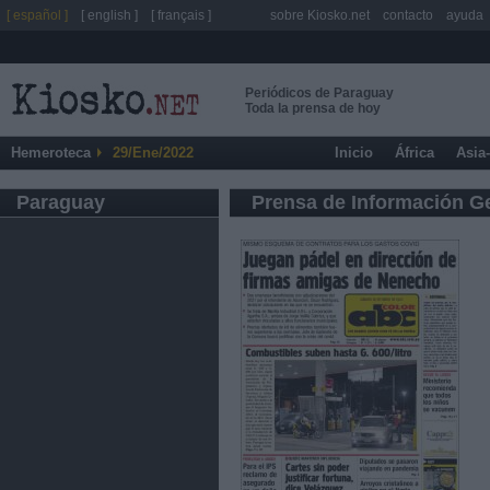
[ español ]
[ english ]
[ français ]
sobre Kiosko.net
contacto
ayuda
Periódicos de Paraguay
Toda la prensa de hoy
Hemeroteca
29/Ene/2022
Inicio
África
Asia
Paraguay
Prensa de Información G