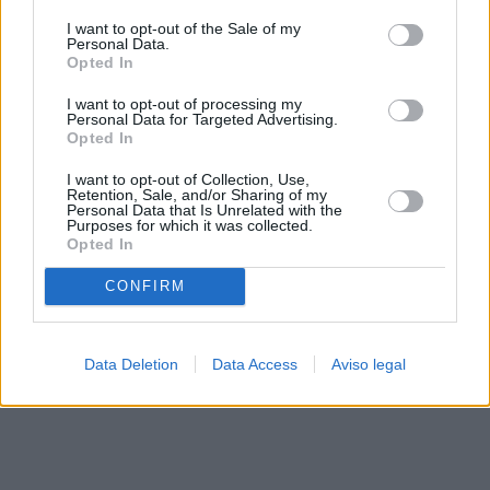
solo a este sitio web. Puede cambiar sus preferencias en
I want to opt-out of the Sale of my
cualquier momento entrando de nuevo en este sitio web o
Personal Data.
visitando nuestra política de privacidad.
Opted In
I want to opt-out of processing my
Personal Data for Targeted Advertising.
Opted In
I want to opt-out of Collection, Use,
Retention, Sale, and/or Sharing of my
Personal Data that Is Unrelated with the
Purposes for which it was collected.
Opted In
CONFIRM
Data Deletion
Data Access
Aviso legal