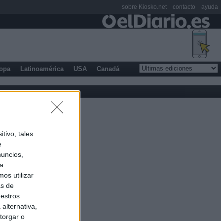
sobre Kiosko.net
contacto
ayuda
opa
Latinoamérica
USA
Canadá
tivo, tales
e
nuncios,
ra
os utilizar
as de
uestros
alternativa,
torgar o