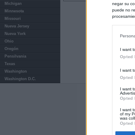
negar su co
Michigan
puede no re
Minnesota
procesamien
Missouri
preferencia
Nueva Jersey
política de 
Nueva York
Persona
Ohio
Oregón
I want t
Pensilvania
Opted 
Texas
I want t
Washington
Opted 
Washington D.C.
I want 
Advertis
Últimas notic
Opted 
El uso personal
I want t
of my P
was col
El Gobierno de 
Opted 
hace un año cu