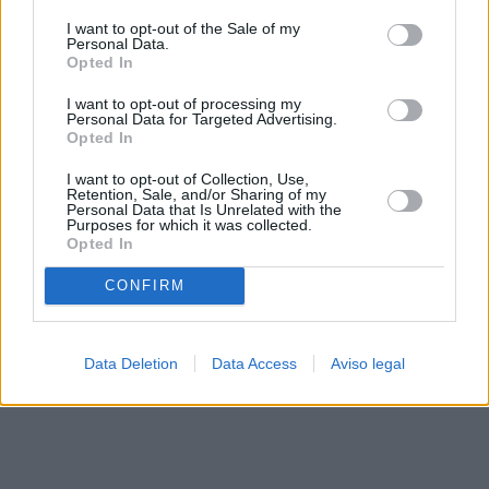
solo a este sitio web. Puede cambiar sus preferencias en
I want to opt-out of the Sale of my
cualquier momento entrando de nuevo en este sitio web o
Personal Data.
visitando nuestra política de privacidad.
Opted In
I want to opt-out of processing my
Personal Data for Targeted Advertising.
Opted In
I want to opt-out of Collection, Use,
Retention, Sale, and/or Sharing of my
Personal Data that Is Unrelated with the
Purposes for which it was collected.
Opted In
CONFIRM
Data Deletion
Data Access
Aviso legal