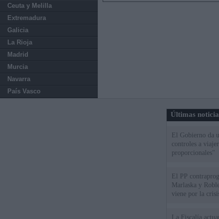
Ceuta y Melilla
Extremadura
Galicia
La Rioja
Madrid
Murcia
Navarra
País Vasco
Últimas notici
El Gobierno da un
controles a viaj
proporcionales"
El PP contraprog
Marlaska y Roble
viene por la cris
La Fiscalía actu