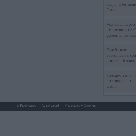
acojan a los meno
Ceuta
Vox eleva la pres
los menores de C
gobiernan en coa
España mantiene l
coordinación con
cruzar la fronter
Tatuajes, cicatri
que busca a los d
Ceuta
© Kiosko.net
Aviso Legal
Privacidad y Cookies