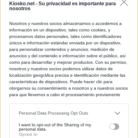
Kiosko.net -
Su privacidad es importante para
nosotros
Nosotros y nuestros socios almacenamos o accedemos a
información en un dispositivo, tales como cookies, y
procesamos datos personales, tales como identificadores
únicos e información estándar enviada por un dispositivo,
para personalizar contenidos y anuncios, medición de
anuncios y del contenido e información sobre el público, así
como para desarrollar y mejorar productos. Con su permiso,
nosotros y nuestros socios podemos utilizar datos de
localización geográfica precisa e identificación mediante las
características de dispositivos. Puede hacer clic para
otorgarnos su consentimiento a nosotros y a nuestros socios
para que llevemos a cabo el procesamiento previamente
descrito. De forma alternativa, puede acceder a información
más detallada y cambiar sus preferencias antes de otorgar o
Personal Data Processing Opt Outs
negar su consentimiento. Tenga en cuenta que algún
procesamiento de sus datos personales puede no requerir
I want to opt-out of the Sharing of my
de su consentimiento, pero usted tiene el derecho de
personal data.
rechazar tal procesamiento. Sus preferencias se aplicarán
Opted In