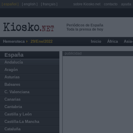
[ español ]
[ english ]
[ français ]
sobre Kiosko.net
contacto
ayuda
Periódicos de España
Toda la prensa de hoy
Hemeroteca
29/Ene/2022
Inicio
África
Asia
publicidad
España
Andalucía
Aragón
Asturias
Baleares
C. Valenciana
Canarias
Cantabria
Castilla y León
Castilla-La Mancha
Cataluña