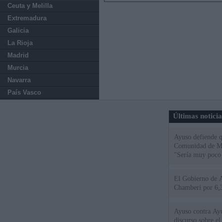
Ceuta y Melilla
Extremadura
Galicia
La Rioja
Madrid
Murcia
Navarra
País Vasco
Últimas notici
Ayuso defiende q
Comunidad de Mad
"Sería muy poco 
El Gobierno de A
Chamberí por 6,3
Ayuso contra Ay
discurso sobre e