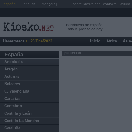
[ español ]
[ english ]
[ français ]
sobre Kiosko.net
contacto
ayuda
Periódicos de España
Toda la prensa de hoy
Hemeroteca
29/Ene/2022
Inicio
África
Asia
publicidad
España
Andalucía
Aragón
Asturias
Baleares
C. Valenciana
Canarias
Cantabria
Castilla y León
Castilla-La Mancha
Cataluña