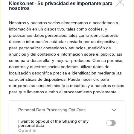
Kiosko.net -
Su privacidad es importante para
nosotros
Nosotros y nuestros socios almacenamos o accedemos a
información en un dispositivo, tales como cookies, y
procesamos datos personales, tales como identificadores
únicos e información estándar enviada por un dispositivo,
para personalizar contenidos y anuncios, medición de
anuncios y del contenido e información sobre el público, así
como para desarrollar y mejorar productos. Con su permiso,
nosotros y nuestros socios podemos utilizar datos de
localización geográfica precisa e identificación mediante las
características de dispositivos. Puede hacer clic para
otorgarnos su consentimiento a nosotros y a nuestros socios
para que llevemos a cabo el procesamiento previamente
descrito. De forma alternativa, puede acceder a información
más detallada y cambiar sus preferencias antes de otorgar o
Personal Data Processing Opt Outs
negar su consentimiento. Tenga en cuenta que algún
procesamiento de sus datos personales puede no requerir
I want to opt-out of the Sharing of my
de su consentimiento, pero usted tiene el derecho de
personal data.
rechazar tal procesamiento. Sus preferencias se aplicarán
Opted In