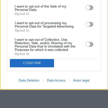
solo a este sitio web. Puede cambiar sus preferencias en
I want to opt-out of the Sale of my
cualquier momento entrando de nuevo en este sitio web o
Personal Data.
visitando nuestra política de privacidad.
Opted In
I want to opt-out of processing my
Personal Data for Targeted Advertising.
Opted In
I want to opt-out of Collection, Use,
Retention, Sale, and/or Sharing of my
Personal Data that Is Unrelated with the
Purposes for which it was collected.
Opted In
CONFIRM
Data Deletion
Data Access
Aviso legal