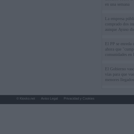
en una semana
La empresa públic
comprado dos inm
aunque Ayuso dic
el año"
El PP se enreda 
ahora que "cumpl
comunidades en l
oponen
El Gobierno vasc
vías para que vue
menores llegados
© Kiosko.net
Aviso Legal
Privacidad y Cookies