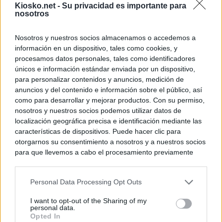
Kiosko.net -
Su privacidad es importante para
nosotros
Nosotros y nuestros socios almacenamos o accedemos a
información en un dispositivo, tales como cookies, y
procesamos datos personales, tales como identificadores
únicos e información estándar enviada por un dispositivo,
para personalizar contenidos y anuncios, medición de
anuncios y del contenido e información sobre el público, así
como para desarrollar y mejorar productos. Con su permiso,
nosotros y nuestros socios podemos utilizar datos de
localización geográfica precisa e identificación mediante las
características de dispositivos. Puede hacer clic para
otorgarnos su consentimiento a nosotros y a nuestros socios
para que llevemos a cabo el procesamiento previamente
descrito. De forma alternativa, puede acceder a información
más detallada y cambiar sus preferencias antes de otorgar o
Personal Data Processing Opt Outs
negar su consentimiento. Tenga en cuenta que algún
procesamiento de sus datos personales puede no requerir
I want to opt-out of the Sharing of my
de su consentimiento, pero usted tiene el derecho de
personal data.
rechazar tal procesamiento. Sus preferencias se aplicarán
Opted In