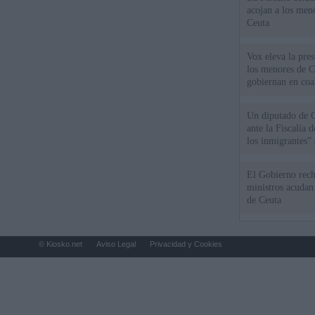
acojan a los meno
Ceuta
Vox eleva la pres
los menores de C
gobiernan en coa
Un diputado de 
ante la Fiscalía 
los inmigrantes”
El Gobierno rech
ministros acudan 
de Ceuta
© Kiosko.net
Aviso Legal
Privacidad y Cookies