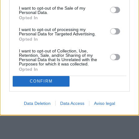
solo a este sitio web. Puede cambiar sus preferencias en
I want to opt-out of the Sale of my
cualquier momento entrando de nuevo en este sitio web o
Personal Data.
visitando nuestra política de privacidad.
Opted In
I want to opt-out of processing my
Personal Data for Targeted Advertising.
Opted In
I want to opt-out of Collection, Use,
Retention, Sale, and/or Sharing of my
Personal Data that Is Unrelated with the
Purposes for which it was collected.
Opted In
CONFIRM
Data Deletion
Data Access
Aviso legal