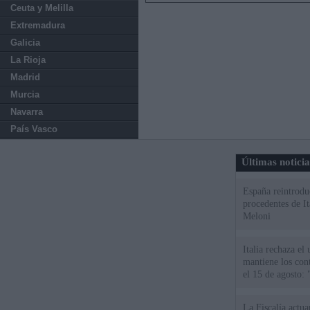
Ceuta y Melilla
Extremadura
Galicia
La Rioja
Madrid
Murcia
Navarra
País Vasco
Últimas notici
España reintroduc
procedentes de It
Meloni
Italia rechaza e
mantiene los cont
el 15 de agosto:
La Fiscalía actu