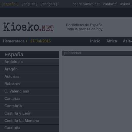
[ español ]
[ english ]
[ français ]
sobre Kiosko.net
contacto
ayuda
Periódicos de España
Toda la prensa de hoy
Hemeroteca
27/Jul/2016
Inicio
África
Asia
publicidad
España
Andalucía
Aragón
Asturias
Baleares
C. Valenciana
Canarias
Cantabria
Castilla y León
Castilla-La Mancha
Cataluña