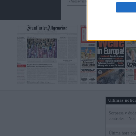
Últimas notic
Sorpresa y dudas
controles: "Nos
Última hora polí