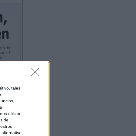
tivo, tales
e
nuncios,
ra
os utilizar
as de
uestros
alternativa,