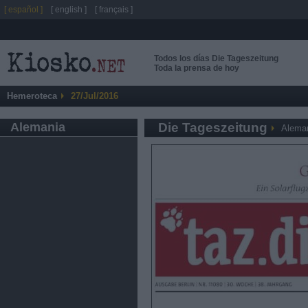
[ español ]
[ english ]
[ français ]
Todos los días Die Tageszeitung
Toda la prensa de hoy
Hemeroteca
27/Jul/2016
Alemania
Die Tageszeitung
Alema