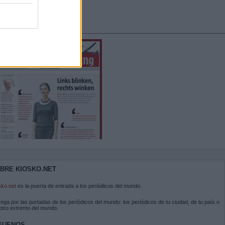
BRE KIOSKO.NET
sko.net
es la puerta de entrada a los periódicos del mundo.
ega por las portadas de los periódicos del mundo: los periódicos de tu ciudad, de tu país o
 otro extremo del mundo.
GUENOS