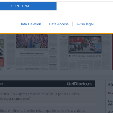
CONFIRM
Data Deletion
Data Access
Aviso legal
ias
SO
Kio
 entre los viajeros procedentes de Italia por los nuevos
 lo esperábamos peor"
Nav
del
tica, en directo: Interior reitera que los controles a viajeros
SÍ