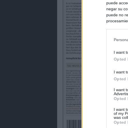
puede acced
negar su co
puede no re
procesamien
preferencia
política de 
Persona
I want t
Opted 
I want t
Opted 
I want 
Advertis
Opted 
I want t
of my P
was col
Opted 