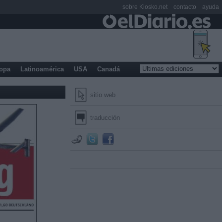
sobre Kiosko.net
contacto
ayuda
opa
Latinoamérica
USA
Canadá
sitio web
traducción