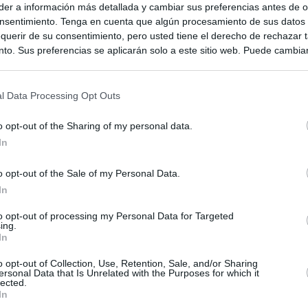
er a información más detallada y cambiar sus preferencias antes de o
nsentimiento. Tenga en cuenta que algún procesamiento de sus datos
querir de su consentimiento, pero usted tiene el derecho de rechazar t
to. Sus preferencias se aplicarán solo a este sitio web. Puede cambia
s en cualquier momento entrando de nuevo en este sitio web o visitan
privacidad.
l Data Processing Opt Outs
o opt-out of the Sharing of my personal data.
In
o opt-out of the Sale of my Personal Data.
In
to opt-out of processing my Personal Data for Targeted
ing.
In
o opt-out of Collection, Use, Retention, Sale, and/or Sharing
ersonal Data that Is Unrelated with the Purposes for which it
lected.
In