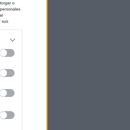
torgar o
 personales
al
r sus
do nuestra