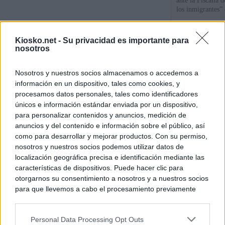
ante la Fiscalía 
los inmigrantes”
La Comunidad de 
Kiosko.net -
Su privacidad es importante para
de lujo de Chamb
nosotros
La Comunidad de
Nosotros y nuestros socios almacenamos o accedemos a
euros el diseño d
información en un dispositivo, tales como cookies, y
Puerta del Sol
procesamos datos personales, tales como identificadores
únicos e información estándar enviada por un dispositivo,
para personalizar contenidos y anuncios, medición de
© Kiosko.net
Aviso Legal
Privacidad y Cookies
anuncios y del contenido e información sobre el público, así
como para desarrollar y mejorar productos. Con su permiso,
nosotros y nuestros socios podemos utilizar datos de
localización geográfica precisa e identificación mediante las
características de dispositivos. Puede hacer clic para
otorgarnos su consentimiento a nosotros y a nuestros socios
para que llevemos a cabo el procesamiento previamente
descrito. De forma alternativa, puede acceder a información
más detallada y cambiar sus preferencias antes de otorgar o
Personal Data Processing Opt Outs
negar su consentimiento. Tenga en cuenta que algún