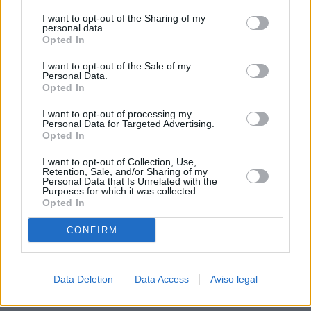
procesamiento de sus datos personales puede no requerir
I want to opt-out of the Sharing of my
de su consentimiento, pero usted tiene el derecho de
personal data.
rechazar tal procesamiento. Sus preferencias se aplicarán
Opted In
solo a este sitio web. Puede cambiar sus preferencias en
I want to opt-out of the Sale of my
cualquier momento entrando de nuevo en este sitio web o
Personal Data.
visitando nuestra política de privacidad.
Opted In
I want to opt-out of processing my
Personal Data for Targeted Advertising.
Opted In
I want to opt-out of Collection, Use,
Retention, Sale, and/or Sharing of my
Personal Data that Is Unrelated with the
Purposes for which it was collected.
Opted In
CONFIRM
Data Deletion
Data Access
Aviso legal