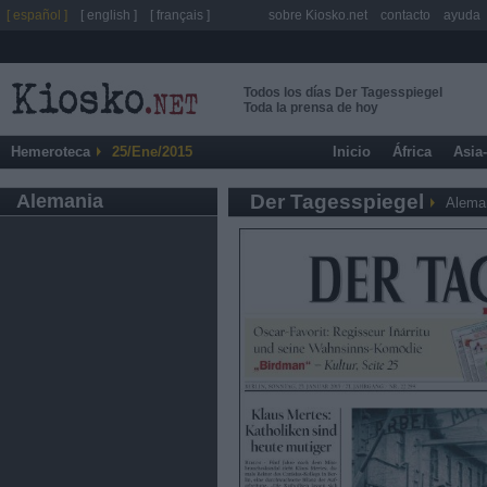
[ español ]
[ english ]
[ français ]
sobre Kiosko.net
contacto
ayuda
Todos los días Der Tagesspiegel
Toda la prensa de hoy
Hemeroteca
25/Ene/2015
Inicio
África
Asia
Alemania
Der Tagesspiegel
Alema