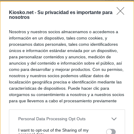
Italia: “Es ridíc
Kiosko.net -
Su privacidad es importante para
Última hora sobre
nosotros
directo: El BOE p
controles a viaje
tacha de "incomp
Nosotros y nuestros socios almacenamos o accedemos a
información en un dispositivo, tales como cookies, y
Sánchez responde
procesamos datos personales, tales como identificadores
únicos e información estándar enviada por un dispositivo,
para personalizar contenidos y anuncios, medición de
© Kiosko.net
Aviso Legal
Privacidad y Cookies
anuncios y del contenido e información sobre el público, así
como para desarrollar y mejorar productos. Con su permiso,
nosotros y nuestros socios podemos utilizar datos de
localización geográfica precisa e identificación mediante las
características de dispositivos. Puede hacer clic para
otorgarnos su consentimiento a nosotros y a nuestros socios
para que llevemos a cabo el procesamiento previamente
descrito. De forma alternativa, puede acceder a información
más detallada y cambiar sus preferencias antes de otorgar o
Personal Data Processing Opt Outs
negar su consentimiento. Tenga en cuenta que algún
procesamiento de sus datos personales puede no requerir
I want to opt-out of the Sharing of my
de su consentimiento, pero usted tiene el derecho de