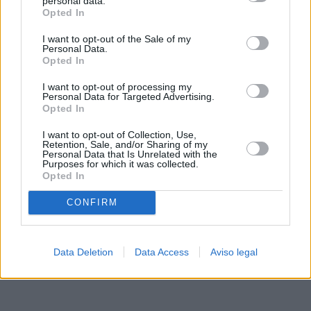
personal data.
rechazar tal procesamiento. Sus preferencias se aplicarán
Opted In
solo a este sitio web. Puede cambiar sus preferencias en
I want to opt-out of the Sale of my
cualquier momento entrando de nuevo en este sitio web o
Personal Data.
visitando nuestra política de privacidad.
Opted In
I want to opt-out of processing my
Personal Data for Targeted Advertising.
Opted In
I want to opt-out of Collection, Use,
Retention, Sale, and/or Sharing of my
Personal Data that Is Unrelated with the
Purposes for which it was collected.
Opted In
CONFIRM
Data Deletion
Data Access
Aviso legal