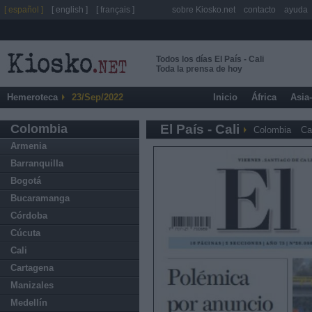
[ español ]
[ english ]
[ français ]
sobre Kiosko.net
contacto
ayuda
Todos los días El País - Cali
Toda la prensa de hoy
Hemeroteca
23/Sep/2022
Inicio
África
Asia
Colombia
El País - Cali
Colombia
Ca
Armenia
Barranquilla
Bogotá
Bucaramanga
Córdoba
Cúcuta
Cali
Cartagena
Manizales
Medellín