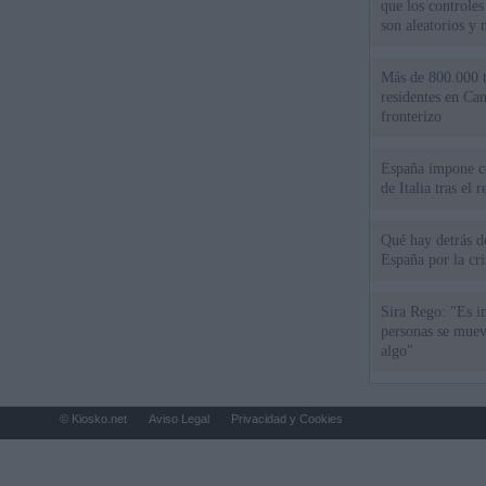
que los controles
son aleatorios y 
Más de 800.000 t
residentes en Can
fronterizo
España impone co
de Italia tras el
Qué hay detrás d
España por la cri
Sira Rego: "Es i
personas se muev
algo"
© Kiosko.net
Aviso Legal
Privacidad y Cookies