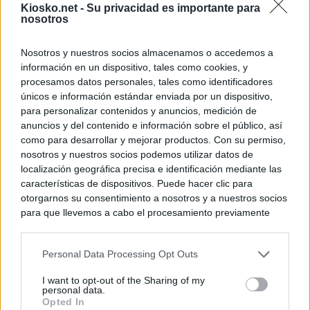
Kiosko.net -
Su privacidad es importante para
nosotros
Nosotros y nuestros socios almacenamos o accedemos a
información en un dispositivo, tales como cookies, y
procesamos datos personales, tales como identificadores
únicos e información estándar enviada por un dispositivo,
para personalizar contenidos y anuncios, medición de
anuncios y del contenido e información sobre el público, así
como para desarrollar y mejorar productos. Con su permiso,
nosotros y nuestros socios podemos utilizar datos de
localización geográfica precisa e identificación mediante las
características de dispositivos. Puede hacer clic para
otorgarnos su consentimiento a nosotros y a nuestros socios
para que llevemos a cabo el procesamiento previamente
descrito. De forma alternativa, puede acceder a información
más detallada y cambiar sus preferencias antes de otorgar o
Personal Data Processing Opt Outs
negar su consentimiento. Tenga en cuenta que algún
procesamiento de sus datos personales puede no requerir
I want to opt-out of the Sharing of my
de su consentimiento, pero usted tiene el derecho de
personal data.
rechazar tal procesamiento. Sus preferencias se aplicarán
Opted In