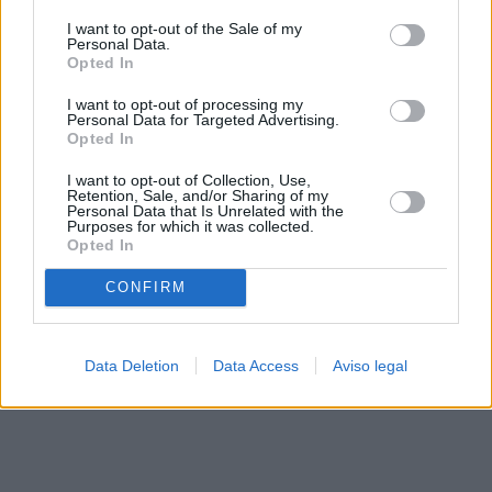
solo a este sitio web. Puede cambiar sus preferencias en
I want to opt-out of the Sale of my
cualquier momento entrando de nuevo en este sitio web o
Personal Data.
visitando nuestra política de privacidad.
Opted In
I want to opt-out of processing my
Personal Data for Targeted Advertising.
Opted In
I want to opt-out of Collection, Use,
Retention, Sale, and/or Sharing of my
Personal Data that Is Unrelated with the
Purposes for which it was collected.
Opted In
CONFIRM
Data Deletion
Data Access
Aviso legal