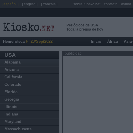
[ español ]
[ english ]
[ français ]
sobre Kiosko.net
contacto
ayuda
Periódicos de USA
Toda la prensa de hoy
Hemeroteca
23/Sep/2022
Inicio
África
Asia
publicidad
USA
Alabama
Arizona
California
Colorado
Florida
Georgia
Illinois
Indiana
Maryland
Massachusetts