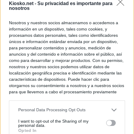
Kiosko.net -
Su privacidad es importante para
nosotros
Nosotros y nuestros socios almacenamos o accedemos a
información en un dispositivo, tales como cookies, y
procesamos datos personales, tales como identificadores
únicos e información estándar enviada por un dispositivo,
para personalizar contenidos y anuncios, medición de
anuncios y del contenido e información sobre el público, así
como para desarrollar y mejorar productos. Con su permiso,
nosotros y nuestros socios podemos utilizar datos de
localización geográfica precisa e identificación mediante las
características de dispositivos. Puede hacer clic para
otorgarnos su consentimiento a nosotros y a nuestros socios
para que llevemos a cabo el procesamiento previamente
descrito. De forma alternativa, puede acceder a información
más detallada y cambiar sus preferencias antes de otorgar o
Personal Data Processing Opt Outs
negar su consentimiento. Tenga en cuenta que algún
procesamiento de sus datos personales puede no requerir
I want to opt-out of the Sharing of my
de su consentimiento, pero usted tiene el derecho de
personal data.
rechazar tal procesamiento. Sus preferencias se aplicarán
Opted In