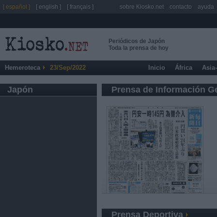
[ español ]
[ english ]
[ français ]
sobre Kiosko.net
contacto
ayuda
Periódicos de Japón
Toda la prensa de hoy
Hemeroteca
23/Sep/2022
Inicio
África
Asia
Japón
Prensa de Información G
Prensa Deportiva