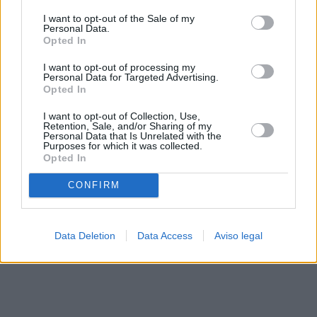
solo a este sitio web. Puede cambiar sus preferencias en
I want to opt-out of the Sale of my
cualquier momento entrando de nuevo en este sitio web o
Personal Data.
visitando nuestra política de privacidad.
Opted In
I want to opt-out of processing my
Personal Data for Targeted Advertising.
Opted In
I want to opt-out of Collection, Use,
Retention, Sale, and/or Sharing of my
Personal Data that Is Unrelated with the
Purposes for which it was collected.
Opted In
CONFIRM
Data Deletion
Data Access
Aviso legal