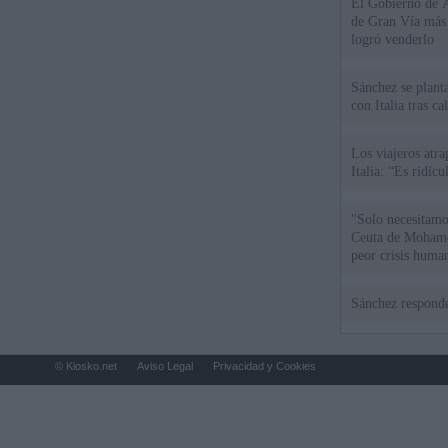
El Gobierno de A
de Gran Vía más
logró venderlo
Sánchez se plant
con Italia tras c
Los viajeros atra
Italia: “Es ridíc
"Solo necesitamo
Ceuta de Mohamed
peor crisis huma
Sánchez responde
© Kiosko.net
Aviso Legal
Privacidad y Cookies