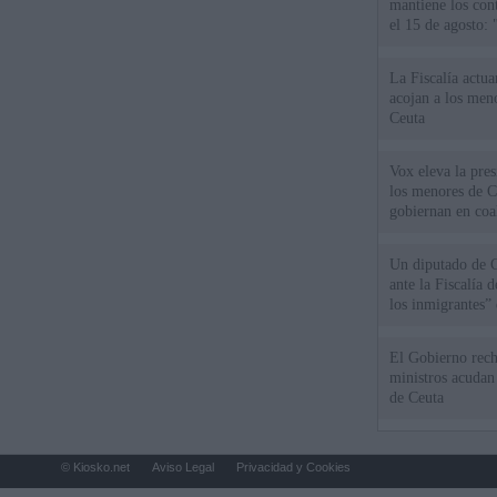
mantiene los cont
el 15 de agosto:
La Fiscalía actu
acojan a los meno
Ceuta
Vox eleva la pres
los menores de C
gobiernan en coa
Un diputado de 
ante la Fiscalía 
los inmigrantes”
El Gobierno rech
ministros acudan 
de Ceuta
© Kiosko.net
Aviso Legal
Privacidad y Cookies