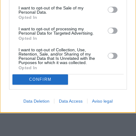
solo a este sitio web. Puede cambiar sus preferencias en
I want to opt-out of the Sale of my
cualquier momento entrando de nuevo en este sitio web o
Personal Data.
visitando nuestra política de privacidad.
Opted In
I want to opt-out of processing my
Personal Data for Targeted Advertising.
Opted In
I want to opt-out of Collection, Use,
Retention, Sale, and/or Sharing of my
Personal Data that Is Unrelated with the
Purposes for which it was collected.
Opted In
CONFIRM
Data Deletion
Data Access
Aviso legal