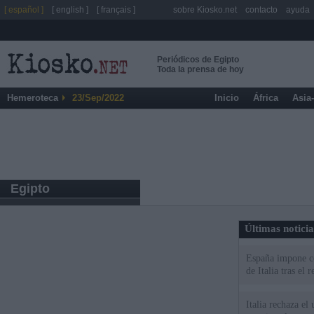
[ español ]
[ english ]
[ français ]
sobre Kiosko.net
contacto
ayuda
Periódicos de Egipto
Toda la prensa de hoy
Hemeroteca
23/Sep/2022
Inicio
África
Asia
Egipto
Últimas notici
España impone co
de Italia tras el
Italia rechaza e