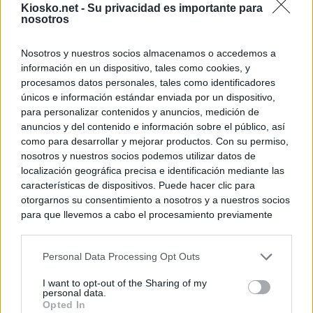
Kiosko.net -
Su privacidad es importante para
nosotros
Nosotros y nuestros socios almacenamos o accedemos a
información en un dispositivo, tales como cookies, y
procesamos datos personales, tales como identificadores
únicos e información estándar enviada por un dispositivo,
para personalizar contenidos y anuncios, medición de
anuncios y del contenido e información sobre el público, así
como para desarrollar y mejorar productos. Con su permiso,
nosotros y nuestros socios podemos utilizar datos de
localización geográfica precisa e identificación mediante las
características de dispositivos. Puede hacer clic para
otorgarnos su consentimiento a nosotros y a nuestros socios
para que llevemos a cabo el procesamiento previamente
descrito. De forma alternativa, puede acceder a información
más detallada y cambiar sus preferencias antes de otorgar o
Personal Data Processing Opt Outs
negar su consentimiento. Tenga en cuenta que algún
procesamiento de sus datos personales puede no requerir
I want to opt-out of the Sharing of my
de su consentimiento, pero usted tiene el derecho de
personal data.
rechazar tal procesamiento. Sus preferencias se aplicarán
Opted In