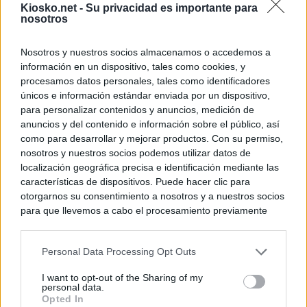
Kiosko.net -
Su privacidad es importante para
nosotros
Nosotros y nuestros socios almacenamos o accedemos a
información en un dispositivo, tales como cookies, y
procesamos datos personales, tales como identificadores
únicos e información estándar enviada por un dispositivo,
para personalizar contenidos y anuncios, medición de
anuncios y del contenido e información sobre el público, así
como para desarrollar y mejorar productos. Con su permiso,
nosotros y nuestros socios podemos utilizar datos de
localización geográfica precisa e identificación mediante las
características de dispositivos. Puede hacer clic para
otorgarnos su consentimiento a nosotros y a nuestros socios
para que llevemos a cabo el procesamiento previamente
descrito. De forma alternativa, puede acceder a información
más detallada y cambiar sus preferencias antes de otorgar o
Personal Data Processing Opt Outs
negar su consentimiento. Tenga en cuenta que algún
procesamiento de sus datos personales puede no requerir
I want to opt-out of the Sharing of my
de su consentimiento, pero usted tiene el derecho de
personal data.
rechazar tal procesamiento. Sus preferencias se aplicarán
Opted In