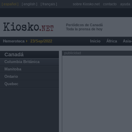
[ español ]
[ english ]
[ français ]
sobre Kiosko.net
contacto
ayuda
Periódicos de Canadá
Toda la prensa de hoy
Hemeroteca
23/Sep/2022
Inicio
África
Asia
publicidad
Canadá
Columbia Británica
Manitoba
Ontario
Quebec