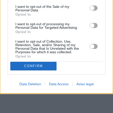
solo a este sitio web. Puede cambiar sus preferencias en
I want to opt-out of the Sale of my
cualquier momento entrando de nuevo en este sitio web o
Personal Data.
visitando nuestra política de privacidad.
Opted In
I want to opt-out of processing my
Personal Data for Targeted Advertising.
Opted In
I want to opt-out of Collection, Use,
Retention, Sale, and/or Sharing of my
Personal Data that Is Unrelated with the
Purposes for which it was collected.
Opted In
CONFIRM
Data Deletion
Data Access
Aviso legal