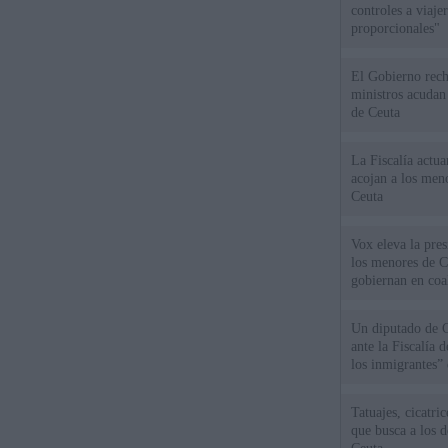
controles a viaj
proporcionales"
El Gobierno rech
ministros acudan 
de Ceuta
La Fiscalía actu
acojan a los meno
Ceuta
Vox eleva la pres
los menores de C
gobiernan en coa
Un diputado de 
ante la Fiscalía 
los inmigrantes”
Tatuajes, cicatri
que busca a los d