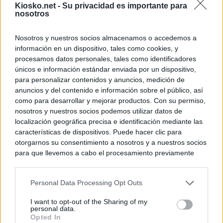
Kiosko.net -
Su privacidad es importante para
nosotros
Nosotros y nuestros socios almacenamos o accedemos a
información en un dispositivo, tales como cookies, y
procesamos datos personales, tales como identificadores
únicos e información estándar enviada por un dispositivo,
para personalizar contenidos y anuncios, medición de
anuncios y del contenido e información sobre el público, así
como para desarrollar y mejorar productos. Con su permiso,
nosotros y nuestros socios podemos utilizar datos de
localización geográfica precisa e identificación mediante las
características de dispositivos. Puede hacer clic para
otorgarnos su consentimiento a nosotros y a nuestros socios
para que llevemos a cabo el procesamiento previamente
descrito. De forma alternativa, puede acceder a información
más detallada y cambiar sus preferencias antes de otorgar o
Personal Data Processing Opt Outs
negar su consentimiento. Tenga en cuenta que algún
procesamiento de sus datos personales puede no requerir
I want to opt-out of the Sharing of my
de su consentimiento, pero usted tiene el derecho de
personal data.
rechazar tal procesamiento. Sus preferencias se aplicarán
Opted In