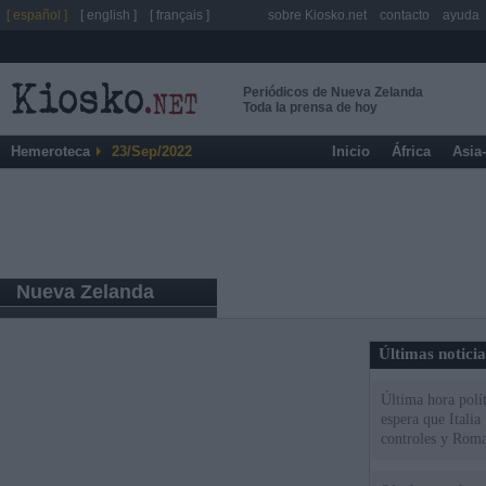
[ español ]
[ english ]
[ français ]
sobre Kiosko.net
contacto
ayuda
Periódicos de Nueva Zelanda
Toda la prensa de hoy
Hemeroteca
23/Sep/2022
Inicio
África
Asia
Nueva Zelanda
Últimas notici
Última hora polít
espera que Italia
controles y Roma