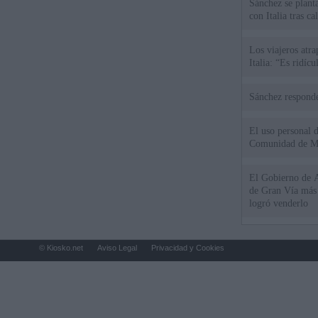
Sánchez se plant
con Italia tras c
Los viajeros atra
Italia: “Es ridíc
Sánchez responde
El uso personal d
Comunidad de M
El Gobierno de A
de Gran Vía más
logró venderlo
© Kiosko.net
Aviso Legal
Privacidad y Cookies