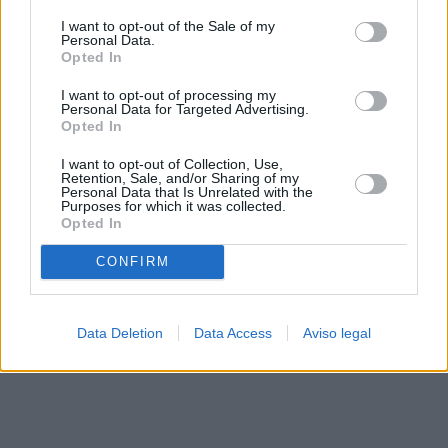
solo a este sitio web. Puede cambiar sus preferencias en
I want to opt-out of the Sale of my
cualquier momento entrando de nuevo en este sitio web o
Personal Data.
visitando nuestra política de privacidad.
Opted In
I want to opt-out of processing my
Personal Data for Targeted Advertising.
Opted In
I want to opt-out of Collection, Use,
Retention, Sale, and/or Sharing of my
Personal Data that Is Unrelated with the
Purposes for which it was collected.
Opted In
CONFIRM
Data Deletion
Data Access
Aviso legal