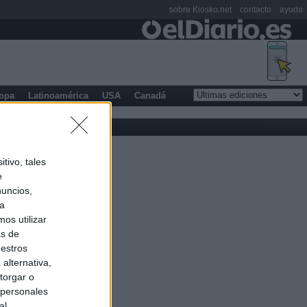
sobre Kiosko.net
contacto
ayuda
opa
Latinoamérica
USA
Canadá
tivo, tales
e
nuncios,
ra
os utilizar
as de
uestros
alternativa,
torgar o
 personales
al