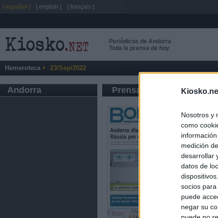
[ español ]
[ english ]
[ français ]
Periódicos de Andorra
Toda la prensa de hoy
Hemeroteca
23/Sep/2022
Andorra
Prensa de Información G
Kiosko.ne
Nosotros y 
como cookie
información
medición de
desarrollar
datos de loc
dispositivo
socios para
puede acced
negar su co
puede no re