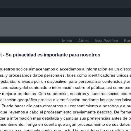
Inicio
África
Asia-Pacífico
Eur
eneral
t -
Su privacidad es importante para nosotros
nuestros socios almacenamos o accedemos a información en un disposi
s, y procesamos datos personales, tales como identificadores únicos 
 estándar enviada por un dispositivo, para personalizar contenidos y a
 anuncios y del contenido e información sobre el público, así como pa
 y mejorar productos. Con su permiso, nosotros y nuestros socios podem
alización geográfica precisa e identificación mediante las característic
s. Puede hacer clic para otorgarnos su consentimiento a nosotros y a n
 que llevemos a cabo el procesamiento previamente descrito. De forma 
er a información más detallada y cambiar sus preferencias antes de o
nsentimiento. Tenga en cuenta que algún procesamiento de sus datos
querir de su consentimiento, pero usted tiene el derecho de rechazar t