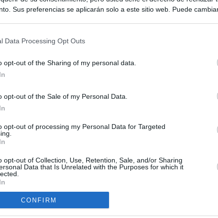
to. Sus preferencias se aplicarán solo a este sitio web. Puede cambia
s en cualquier momento entrando de nuevo en este sitio web o visitan
privacidad.
l Data Processing Opt Outs
o opt-out of the Sharing of my personal data.
In
o opt-out of the Sale of my Personal Data.
ias
In
SO
Kio
 la alerta en Ceuta y estrecha la coordinación con Marruecos
to opt-out of processing my Personal Data for Targeted
ing.
adas a cruzar la frontera
Nav
In
del
esión sobre el PP por la acogida de los menores de Ceuta en las
o opt-out of Collection, Use, Retention, Sale, and/or Sharing
SÍ
e gobiernan en coalición
ersonal Data that Is Unrelated with the Purposes for which it
lected.
In
iar a los menores migrantes
CONFIRM
rices y ADN: dentro de la oficina que busca a los desaparecidos de