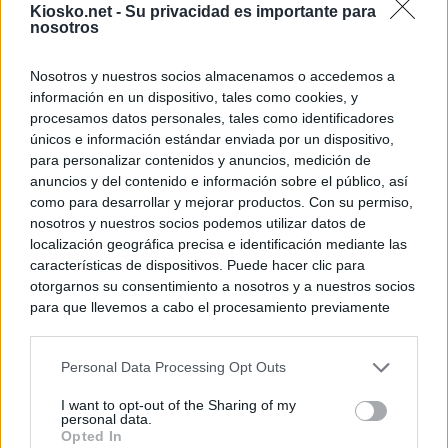
Kiosko.net -
Su privacidad es importante para
nosotros
Nosotros y nuestros socios almacenamos o accedemos a
información en un dispositivo, tales como cookies, y
procesamos datos personales, tales como identificadores
únicos e información estándar enviada por un dispositivo,
para personalizar contenidos y anuncios, medición de
anuncios y del contenido e información sobre el público, así
como para desarrollar y mejorar productos. Con su permiso,
nosotros y nuestros socios podemos utilizar datos de
localización geográfica precisa e identificación mediante las
características de dispositivos. Puede hacer clic para
otorgarnos su consentimiento a nosotros y a nuestros socios
para que llevemos a cabo el procesamiento previamente
descrito. De forma alternativa, puede acceder a información
más detallada y cambiar sus preferencias antes de otorgar o
Personal Data Processing Opt Outs
negar su consentimiento. Tenga en cuenta que algún
procesamiento de sus datos personales puede no requerir
I want to opt-out of the Sharing of my
de su consentimiento, pero usted tiene el derecho de
personal data.
rechazar tal procesamiento. Sus preferencias se aplicarán
Opted In