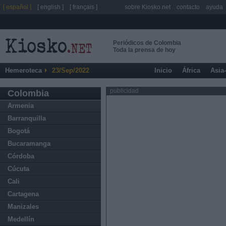
[ español ]
[ english ]
[ français ]
sobre Kiosko.net
contacto
ayuda
Periódicos de Colombia
Toda la prensa de hoy
Hemeroteca
23/Sep/2022
Inicio
África
Asia
publicidad
Colombia
Armenia
Barranquilla
Bogotá
Bucaramanga
Córdoba
Cúcuta
Cali
Cartagena
Manizales
Medellín