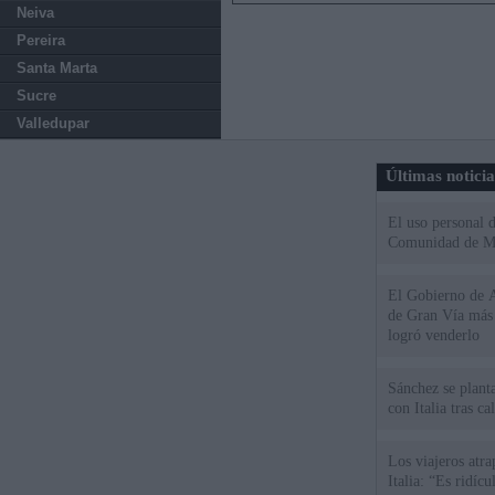
Neiva
Pereira
Santa Marta
Sucre
Valledupar
Últimas notici
El uso personal d
Comunidad de M
El Gobierno de A
de Gran Vía más
logró venderlo
Sánchez se plant
con Italia tras c
Los viajeros atra
Italia: “Es ridíc