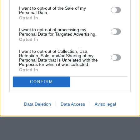
solo a este sitio web. Puede cambiar sus preferencias en
I want to opt-out of the Sale of my
cualquier momento entrando de nuevo en este sitio web o
Personal Data.
visitando nuestra política de privacidad.
Opted In
I want to opt-out of processing my
Personal Data for Targeted Advertising.
Opted In
I want to opt-out of Collection, Use,
Retention, Sale, and/or Sharing of my
Personal Data that Is Unrelated with the
Purposes for which it was collected.
Opted In
CONFIRM
Data Deletion
Data Access
Aviso legal