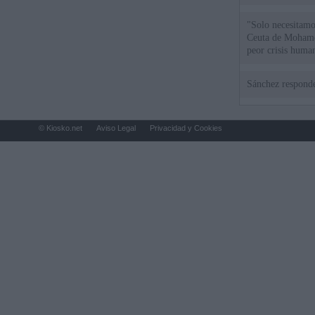
"Solo necesitamo
Ceuta de Mohamed
peor crisis huma
Sánchez responde
© Kiosko.net
Aviso Legal
Privacidad y Cookies