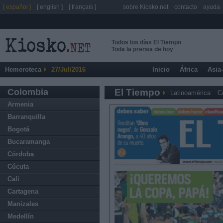
[ español ]
[ english ]
[ français ]
sobre Kiosko.net
contacto
ayuda
Todos los días El Tiempo
Toda la prensa de hoy
Hemeroteca
27/Jul/2016
Inicio
África
Asia
Colombia
El Tiempo
Latinoamérica
C
Armenia
Barranquilla
Bogotá
Bucaramanga
Córdoba
Cúcuta
Cali
Cartagena
Manizales
Medellín