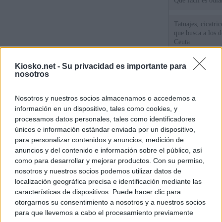
Qué fácil es odi
Tatuajes, cicatri
que busca a los d
Ceuta
Herencia del esc
Kiosko.net -
Su privacidad es importante para
nosotros
del PP: así es l
ático de Ayuso
Nosotros y nuestros socios almacenamos o accedemos a
Ayuso o la embr
información en un dispositivo, tales como cookies, y
procesamos datos personales, tales como identificadores
únicos e información estándar enviada por un dispositivo,
© Kiosko.net
Aviso Legal
Privacidad y Cookies
para personalizar contenidos y anuncios, medición de
anuncios y del contenido e información sobre el público, así
como para desarrollar y mejorar productos. Con su permiso,
nosotros y nuestros socios podemos utilizar datos de
localización geográfica precisa e identificación mediante las
características de dispositivos. Puede hacer clic para
otorgarnos su consentimiento a nosotros y a nuestros socios
para que llevemos a cabo el procesamiento previamente