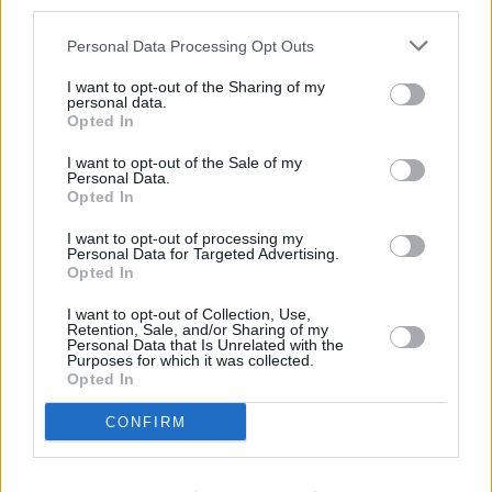
descrito. De forma alternativa, puede acceder a información
más detallada y cambiar sus preferencias antes de otorgar o
Personal Data Processing Opt Outs
negar su consentimiento. Tenga en cuenta que algún
procesamiento de sus datos personales puede no requerir
I want to opt-out of the Sharing of my
de su consentimiento, pero usted tiene el derecho de
personal data.
rechazar tal procesamiento. Sus preferencias se aplicarán
Opted In
solo a este sitio web. Puede cambiar sus preferencias en
I want to opt-out of the Sale of my
cualquier momento entrando de nuevo en este sitio web o
Personal Data.
visitando nuestra política de privacidad.
Opted In
I want to opt-out of processing my
Personal Data for Targeted Advertising.
Opted In
I want to opt-out of Collection, Use,
Retention, Sale, and/or Sharing of my
Personal Data that Is Unrelated with the
Purposes for which it was collected.
Opted In
CONFIRM