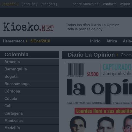
[ español ]
[ english ]
[ français ]
sobre Kiosko.net
contacto
ayuda
Todos los días Diario La Opinion
Toda la prensa de hoy
Hemeroteca
5/Ene/2010
Inicio
África
Asia
Colombia
Diario La Opinion
Colom
Armenia
Barranquilla
Bogotá
Bucaramanga
Córdoba
Cúcuta
Cali
Cartagena
Manizales
Medellín