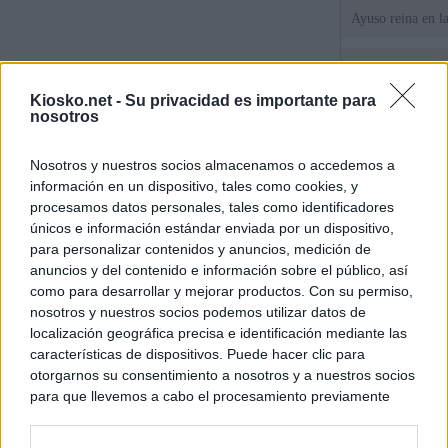
Ayuso reina en l
El juez propone j
la filtración de i
Kiosko.net -
Su privacidad es importante para
jefa" Ayuso
nosotros
"¿Cuál es el plan
Nosotros y nuestros socios almacenamos o accedemos a
WhatsApp, Faceb
información en un dispositivo, tales como cookies, y
un nuevo cruce a
15 de agosto
procesamos datos personales, tales como identificadores
únicos e información estándar enviada por un dispositivo,
para personalizar contenidos y anuncios, medición de
© Kiosko.net
Aviso Legal
Privacidad y Cookies
anuncios y del contenido e información sobre el público, así
como para desarrollar y mejorar productos. Con su permiso,
nosotros y nuestros socios podemos utilizar datos de
localización geográfica precisa e identificación mediante las
características de dispositivos. Puede hacer clic para
otorgarnos su consentimiento a nosotros y a nuestros socios
para que llevemos a cabo el procesamiento previamente
descrito. De forma alternativa, puede acceder a información
más detallada y cambiar sus preferencias antes de otorgar o