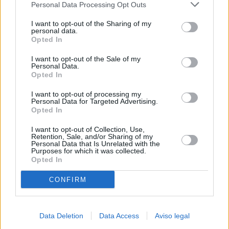
Personal Data Processing Opt Outs
negar su consentimiento. Tenga en cuenta que algún
procesamiento de sus datos personales puede no requerir
I want to opt-out of the Sharing of my
de su consentimiento, pero usted tiene el derecho de
personal data.
rechazar tal procesamiento. Sus preferencias se aplicarán
Opted In
solo a este sitio web. Puede cambiar sus preferencias en
I want to opt-out of the Sale of my
cualquier momento entrando de nuevo en este sitio web o
Personal Data.
visitando nuestra política de privacidad.
Opted In
I want to opt-out of processing my
Personal Data for Targeted Advertising.
Opted In
I want to opt-out of Collection, Use,
Retention, Sale, and/or Sharing of my
Personal Data that Is Unrelated with the
Purposes for which it was collected.
Opted In
CONFIRM
Data Deletion
Data Access
Aviso legal