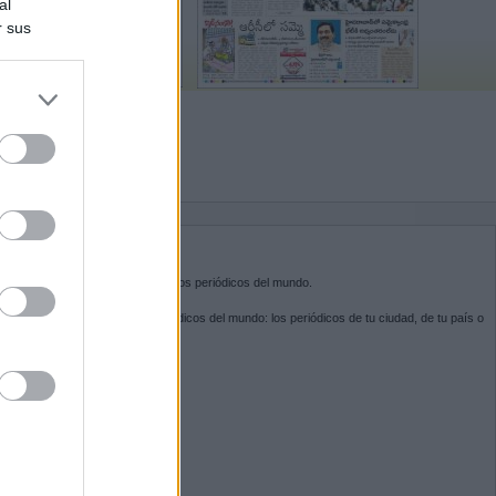
al
r sus
do nuestra
BRE KIOSKO.NET
sko.net
es la puerta de entrada a los periódicos del mundo.
ega por las portadas de los periódicos del mundo: los periódicos de tu ciudad, de tu país o
 otro extremo del mundo.
GUENOS