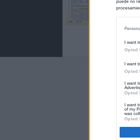
puede no re
procesamien
preferencia
política de 
Persona
I want t
Opted 
I want t
Últimas notic
Opted 
España impone co
I want 
Meloni a quitar
Advertis
Opted 
Italia rechaza 
I want t
España hasta el
of my P
was col
Opted 
La Fiscalía act
asignados por la