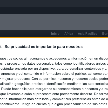
Inicio
África
Asia-Pacífico
Eur
eneral
t -
Su privacidad es importante para nosotros
nuestros socios almacenamos o accedemos a información en un disposi
s, y procesamos datos personales, tales como identificadores únicos 
 estándar enviada por un dispositivo, para personalizar contenidos y a
 anuncios y del contenido e información sobre el público, así como pa
 y mejorar productos. Con su permiso, nosotros y nuestros socios podem
alización geográfica precisa e identificación mediante las característic
s. Puede hacer clic para otorgarnos su consentimiento a nosotros y a n
 que llevemos a cabo el procesamiento previamente descrito. De forma 
er a información más detallada y cambiar sus preferencias antes de o
nsentimiento. Tenga en cuenta que algún procesamiento de sus datos