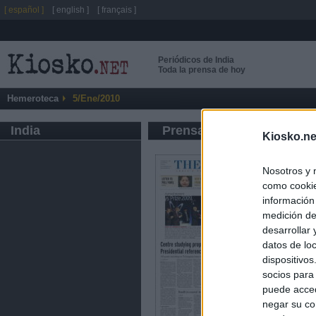
[ español ]
[ english ]
[ français ]
Periódicos de India
Toda la prensa de hoy
Hemeroteca
5/Ene/2010
India
Prensa de Información G
Kiosko.ne
Nosotros y 
como cookie
información
medición de
desarrollar
datos de loc
dispositivo
socios para
puede acced
negar su co