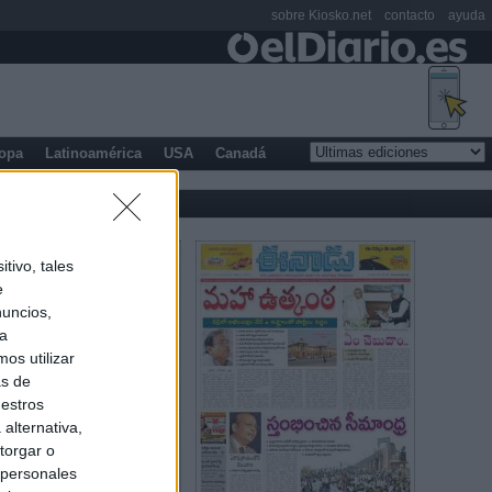
sobre Kiosko.net
contacto
ayuda
opa
Latinoamérica
USA
Canadá
tivo, tales
e
nuncios,
ra
os utilizar
as de
uestros
alternativa,
torgar o
 personales