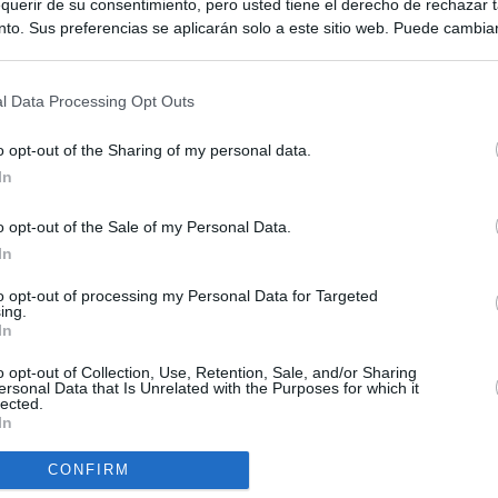
querir de su consentimiento, pero usted tiene el derecho de rechazar t
to. Sus preferencias se aplicarán solo a este sitio web. Puede cambia
s en cualquier momento entrando de nuevo en este sitio web o visitan
privacidad.
l Data Processing Opt Outs
o opt-out of the Sharing of my personal data.
In
o opt-out of the Sale of my Personal Data.
ias
SO
In
Kio
ntroles a los viajeros procedentes de Italia tras el rechazo de
to opt-out of processing my Personal Data for Targeted
los
ing.
Nav
In
del
el ultimátum del Gobierno y mantiene los controles a viajeros de
SÍ
o opt-out of Collection, Use, Retention, Sale, and/or Sharing
 15 de agosto: "No aceptamos imposiciones"
ersonal Data that Is Unrelated with the Purposes for which it
lected.
In
uará contra las comunidades que no acojan a los menores
 crisis de Ceuta
CONFIRM