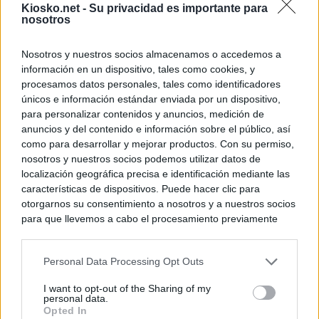
Kiosko.net -
Su privacidad es importante para
nosotros
Nosotros y nuestros socios almacenamos o accedemos a
información en un dispositivo, tales como cookies, y
procesamos datos personales, tales como identificadores
únicos e información estándar enviada por un dispositivo,
para personalizar contenidos y anuncios, medición de
anuncios y del contenido e información sobre el público, así
como para desarrollar y mejorar productos. Con su permiso,
nosotros y nuestros socios podemos utilizar datos de
localización geográfica precisa e identificación mediante las
características de dispositivos. Puede hacer clic para
otorgarnos su consentimiento a nosotros y a nuestros socios
para que llevemos a cabo el procesamiento previamente
descrito. De forma alternativa, puede acceder a información
más detallada y cambiar sus preferencias antes de otorgar o
Personal Data Processing Opt Outs
negar su consentimiento. Tenga en cuenta que algún
procesamiento de sus datos personales puede no requerir
I want to opt-out of the Sharing of my
de su consentimiento, pero usted tiene el derecho de
personal data.
rechazar tal procesamiento. Sus preferencias se aplicarán
Opted In