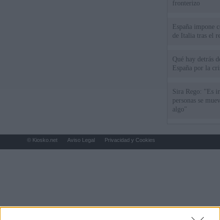
fronterizo
España impone co
de Italia tras el
Qué hay detrás d
España por la cri
Sira Rego: "Es i
personas se muev
algo"
© Kiosko.net
Aviso Legal
Privacidad y Cookies