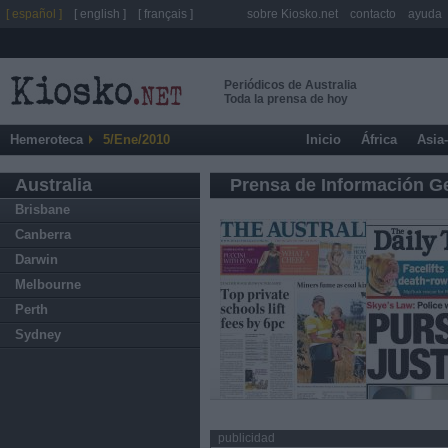
[ español ]
[ english ]
[ français ]
sobre Kiosko.net
contacto
ayuda
Periódicos de Australia
Toda la prensa de hoy
Hemeroteca
5/Ene/2010
Inicio
África
Asia
Australia
Prensa de Información G
Brisbane
Canberra
Darwin
Melbourne
Perth
Sydney
publicidad