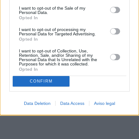
solo a este sitio web. Puede cambiar sus preferencias en
I want to opt-out of the Sale of my
cualquier momento entrando de nuevo en este sitio web o
Personal Data.
visitando nuestra política de privacidad.
Opted In
I want to opt-out of processing my
Personal Data for Targeted Advertising.
Opted In
I want to opt-out of Collection, Use,
Retention, Sale, and/or Sharing of my
Personal Data that Is Unrelated with the
Purposes for which it was collected.
Opted In
CONFIRM
Data Deletion
Data Access
Aviso legal