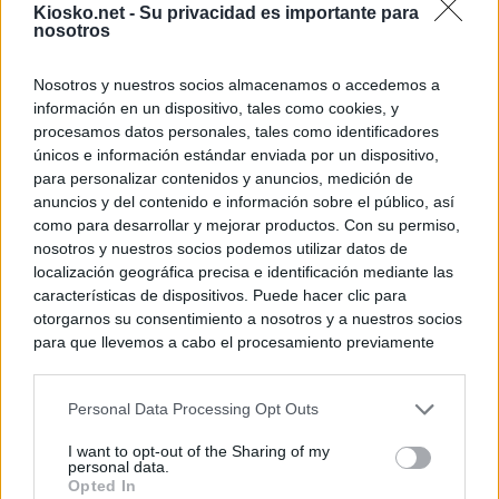
Kiosko.net -
Su privacidad es importante para
nosotros
Nosotros y nuestros socios almacenamos o accedemos a
información en un dispositivo, tales como cookies, y
procesamos datos personales, tales como identificadores
únicos e información estándar enviada por un dispositivo,
para personalizar contenidos y anuncios, medición de
anuncios y del contenido e información sobre el público, así
como para desarrollar y mejorar productos. Con su permiso,
nosotros y nuestros socios podemos utilizar datos de
localización geográfica precisa e identificación mediante las
características de dispositivos. Puede hacer clic para
otorgarnos su consentimiento a nosotros y a nuestros socios
para que llevemos a cabo el procesamiento previamente
descrito. De forma alternativa, puede acceder a información
más detallada y cambiar sus preferencias antes de otorgar o
Personal Data Processing Opt Outs
negar su consentimiento. Tenga en cuenta que algún
procesamiento de sus datos personales puede no requerir
I want to opt-out of the Sharing of my
de su consentimiento, pero usted tiene el derecho de
personal data.
rechazar tal procesamiento. Sus preferencias se aplicarán
Opted In