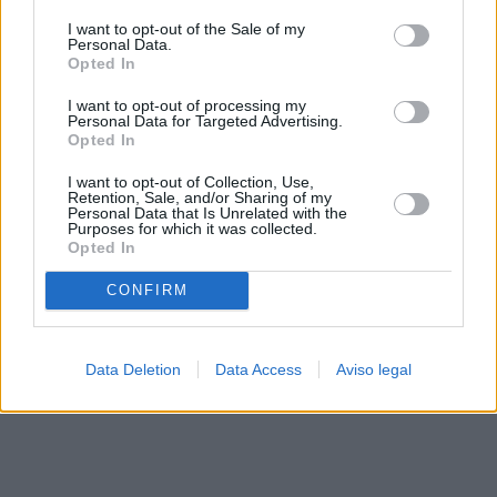
solo a este sitio web. Puede cambiar sus preferencias en
I want to opt-out of the Sale of my
cualquier momento entrando de nuevo en este sitio web o
Personal Data.
visitando nuestra política de privacidad.
Opted In
I want to opt-out of processing my
Personal Data for Targeted Advertising.
Opted In
I want to opt-out of Collection, Use,
Retention, Sale, and/or Sharing of my
Personal Data that Is Unrelated with the
Purposes for which it was collected.
Opted In
CONFIRM
Data Deletion
Data Access
Aviso legal