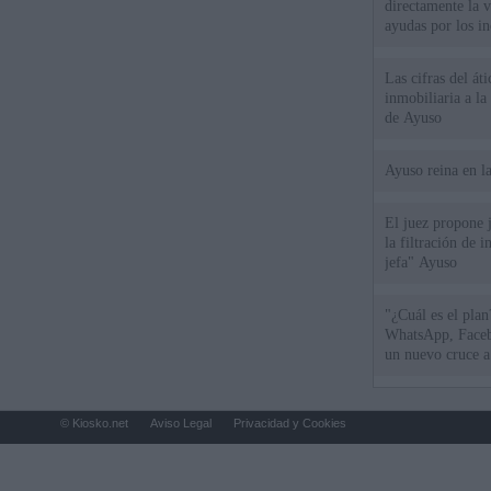
directamente la 
ayudas por los i
Las cifras del át
inmobiliaria a l
de Ayuso
Ayuso reina en l
El juez propone j
la filtración de i
jefa" Ayuso
"¿Cuál es el plan
WhatsApp, Faceb
un nuevo cruce a
15 de agosto
© Kiosko.net
Aviso Legal
Privacidad y Cookies