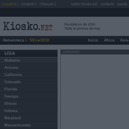
[ español ]
[ english ]
[ français ]
sobre Kiosko.net
contacto
ayuda
Periódicos de USA
Toda la prensa de hoy
Hemeroteca
5/Ene/2010
Inicio
África
Asia
publicidad
USA
Alabama
Arizona
California
Colorado
Florida
Georgia
Illinois
Indiana
Maryland
Massachusetts