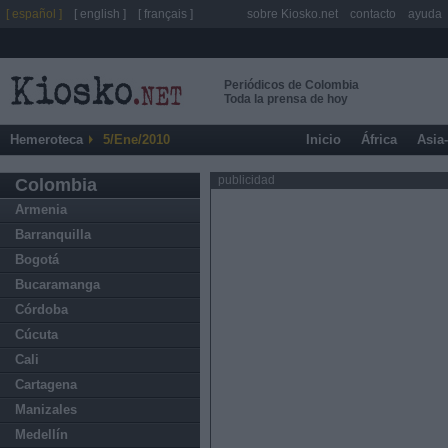
[ español ]
[ english ]
[ français ]
sobre Kiosko.net
contacto
ayuda
Periódicos de Colombia
Toda la prensa de hoy
Hemeroteca
5/Ene/2010
Inicio
África
Asia
publicidad
Colombia
Armenia
Barranquilla
Bogotá
Bucaramanga
Córdoba
Cúcuta
Cali
Cartagena
Manizales
Medellín