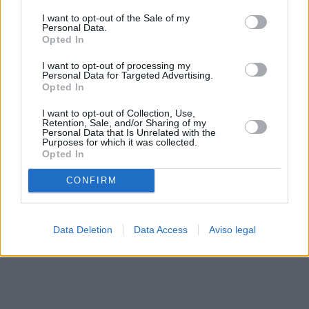
solo a este sitio web. Puede cambiar sus preferencias en
I want to opt-out of the Sale of my
cualquier momento entrando de nuevo en este sitio web o
Personal Data.
visitando nuestra política de privacidad.
Opted In
I want to opt-out of processing my
Personal Data for Targeted Advertising.
Opted In
I want to opt-out of Collection, Use,
Retention, Sale, and/or Sharing of my
Personal Data that Is Unrelated with the
Purposes for which it was collected.
Opted In
CONFIRM
Data Deletion
Data Access
Aviso legal