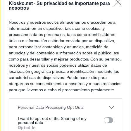
Kiosko.net -
Su privacidad es importante para
nosotros
Nosotros y nuestros socios almacenamos o accedemos a
información en un dispositivo, tales como cookies, y
procesamos datos personales, tales como identificadores
únicos e información estándar enviada por un dispositivo,
para personalizar contenidos y anuncios, medición de
anuncios y del contenido e información sobre el público, así
como para desarrollar y mejorar productos. Con su permiso,
nosotros y nuestros socios podemos utilizar datos de
localización geográfica precisa e identificación mediante las
características de dispositivos. Puede hacer clic para
otorgarnos su consentimiento a nosotros y a nuestros socios
para que llevemos a cabo el procesamiento previamente
descrito. De forma alternativa, puede acceder a información
más detallada y cambiar sus preferencias antes de otorgar o
Personal Data Processing Opt Outs
negar su consentimiento. Tenga en cuenta que algún
procesamiento de sus datos personales puede no requerir
I want to opt-out of the Sharing of my
de su consentimiento, pero usted tiene el derecho de
personal data.
rechazar tal procesamiento. Sus preferencias se aplicarán
Opted In