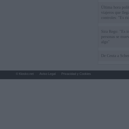
Última hora polít
viajeros que llega
controles: “Es ri
Sira Rego: "Es i
personas se muev
algo"
De Ceu
© Kiosko.net
Aviso Legal
Privacidad y Cookies