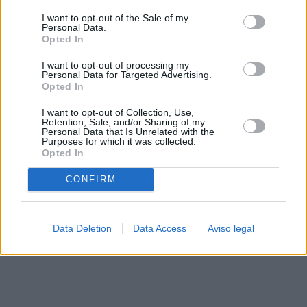
solo a este sitio web. Puede cambiar sus preferencias en
I want to opt-out of the Sale of my
cualquier momento entrando de nuevo en este sitio web o
Personal Data.
visitando nuestra política de privacidad.
Opted In
I want to opt-out of processing my
Personal Data for Targeted Advertising.
Opted In
I want to opt-out of Collection, Use,
Retention, Sale, and/or Sharing of my
Personal Data that Is Unrelated with the
Purposes for which it was collected.
Opted In
CONFIRM
Data Deletion
Data Access
Aviso legal