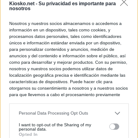
Kiosko.net -
Su privacidad es importante para
nosotros
Nosotros y nuestros socios almacenamos o accedemos a
información en un dispositivo, tales como cookies, y
procesamos datos personales, tales como identificadores
únicos e información estándar enviada por un dispositivo,
para personalizar contenidos y anuncios, medición de
anuncios y del contenido e información sobre el público, así
como para desarrollar y mejorar productos. Con su permiso,
nosotros y nuestros socios podemos utilizar datos de
localización geográfica precisa e identificación mediante las
características de dispositivos. Puede hacer clic para
otorgarnos su consentimiento a nosotros y a nuestros socios
para que llevemos a cabo el procesamiento previamente
descrito. De forma alternativa, puede acceder a información
más detallada y cambiar sus preferencias antes de otorgar o
Personal Data Processing Opt Outs
negar su consentimiento. Tenga en cuenta que algún
procesamiento de sus datos personales puede no requerir
I want to opt-out of the Sharing of my
de su consentimiento, pero usted tiene el derecho de
personal data.
rechazar tal procesamiento. Sus preferencias se aplicarán
Opted In