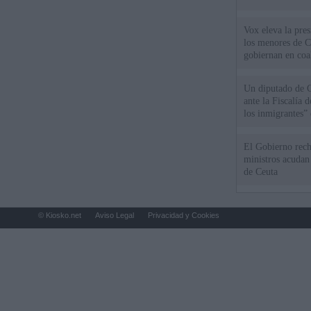
Vox eleva la pres
los menores de C
gobiernan en coa
Un diputado de 
ante la Fiscalía 
los inmigrantes”
El Gobierno rech
ministros acudan 
de Ceuta
© Kiosko.net
Aviso Legal
Privacidad y Cookies