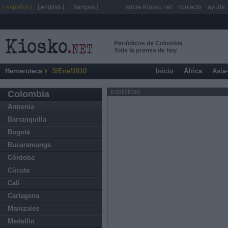
[ español ]
[ english ]
[ français ]
sobre Kiosko.net
contacto
ayuda
Periódicos de Colombia
Toda la prensa de hoy
Hemeroteca
5/Ene/2010
Inicio
África
Asia
publicidad
Colombia
Armenia
Barranquilla
Bogotá
Bucaramanga
Córdoba
Cúcuta
Cali
Cartagena
Manizales
Medellín