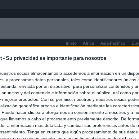
Inicio
África
Asia-Pacífico
Eur
Bucaramanga
t -
Su privacidad es importante para nosotros
nuestros socios almacenamos o accedemos a información en un disposi
s, y procesamos datos personales, tales como identificadores únicos 
 estándar enviada por un dispositivo, para personalizar contenidos y a
 anuncios y del contenido e información sobre el público, así como pa
 y mejorar productos. Con su permiso, nosotros y nuestros socios podem
alización geográfica precisa e identificación mediante las característic
s. Puede hacer clic para otorgarnos su consentimiento a nosotros y a n
 que llevemos a cabo el procesamiento previamente descrito. De forma 
er a información más detallada y cambiar sus preferencias antes de o
nsentimiento. Tenga en cuenta que algún procesamiento de sus datos
querir de su consentimiento, pero usted tiene el derecho de rechazar t