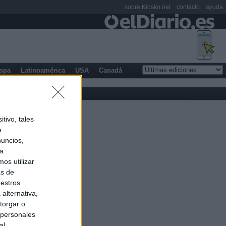
sobre Kiosko.net
contacto
ayuda
opa
Latinoamérica
USA
Canadá
tivo, tales
e
nuncios,
ra
os utilizar
as de
uestros
alternativa,
torgar o
 personales
al