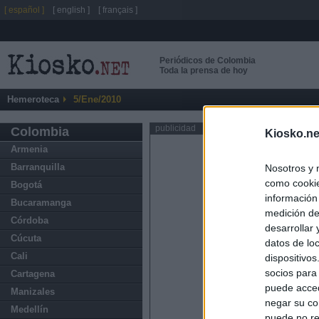
[ español ]
[ english ]
[ français ]
Periódicos de Colombia
Toda la prensa de hoy
Hemeroteca
5/Ene/2010
publicidad
Colombia
Kiosko.ne
Armenia
Barranquilla
Nosotros y 
como cookie
Bogotá
información
Bucaramanga
medición de
Córdoba
desarrollar
Cúcuta
datos de loc
Cali
dispositivo
socios para
Cartagena
puede acced
Manizales
negar su co
Medellín
puede no re