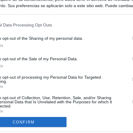
to. Sus preferencias se aplicarán solo a este sitio web. Puede cambia
s en cualquier momento entrando de nuevo en este sitio web o visitan
privacidad.
l Data Processing Opt Outs
o opt-out of the Sharing of my personal data.
In
o opt-out of the Sale of my Personal Data.
ias
In
SO
Kio
 que Ayuso señaló por la compra del ático: "Lo que no se dice es
to opt-out of processing my Personal Data for Targeted
ing.
ene residencia oficial para la presidenta"
Nav
In
del
Ayuso no puede destinar directamente la venta del ático de
o opt-out of Collection, Use, Retention, Sale, and/or Sharing
SÍ
as por los incendios
ersonal Data that Is Unrelated with the Purposes for which it
lected.
In
tico: de los honorarios de la inmobiliaria a la estimación de venta
e Ayuso
CONFIRM