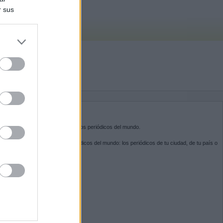
r sus
do nuestra
BRE KIOSKO.NET
sko.net
es la puerta de entrada a los periódicos del mundo.
ega por las portadas de los periódicos del mundo: los periódicos de tu ciudad, de tu país o
 otro extremo del mundo.
GUENOS