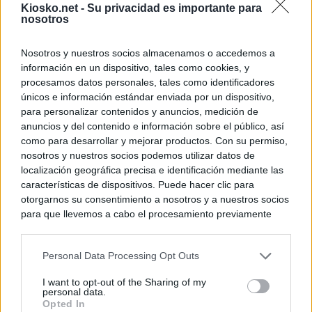
Kiosko.net -
Su privacidad es importante para
nosotros
Nosotros y nuestros socios almacenamos o accedemos a
información en un dispositivo, tales como cookies, y
procesamos datos personales, tales como identificadores
únicos e información estándar enviada por un dispositivo,
para personalizar contenidos y anuncios, medición de
anuncios y del contenido e información sobre el público, así
como para desarrollar y mejorar productos. Con su permiso,
nosotros y nuestros socios podemos utilizar datos de
localización geográfica precisa e identificación mediante las
características de dispositivos. Puede hacer clic para
otorgarnos su consentimiento a nosotros y a nuestros socios
para que llevemos a cabo el procesamiento previamente
descrito. De forma alternativa, puede acceder a información
más detallada y cambiar sus preferencias antes de otorgar o
Personal Data Processing Opt Outs
negar su consentimiento. Tenga en cuenta que algún
procesamiento de sus datos personales puede no requerir
I want to opt-out of the Sharing of my
de su consentimiento, pero usted tiene el derecho de
personal data.
rechazar tal procesamiento. Sus preferencias se aplicarán
Opted In