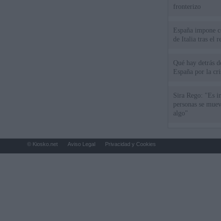
fronterizo
España impone co
de Italia tras el
Qué hay detrás d
España por la cri
Sira Rego: "Es i
personas se muev
algo"
© Kiosko.net
Aviso Legal
Privacidad y Cookies