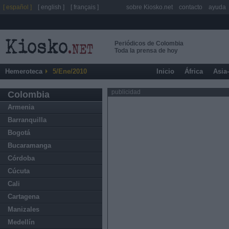
[ español ]
[ english ]
[ français ]
sobre Kiosko.net
contacto
ayuda
Periódicos de Colombia
Toda la prensa de hoy
Hemeroteca
5/Ene/2010
Inicio
África
Asia
publicidad
Colombia
Armenia
Barranquilla
Bogotá
Bucaramanga
Córdoba
Cúcuta
Cali
Cartagena
Manizales
Medellín