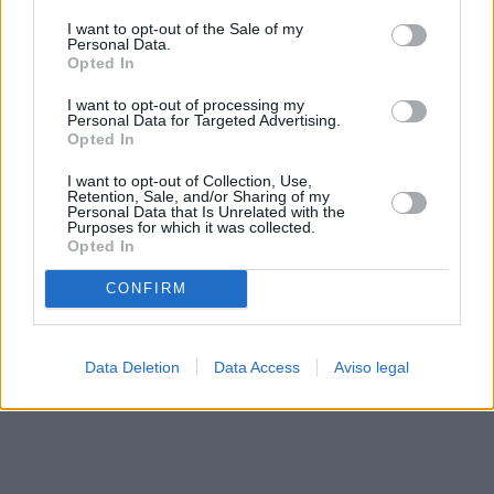
solo a este sitio web. Puede cambiar sus preferencias en
I want to opt-out of the Sale of my
cualquier momento entrando de nuevo en este sitio web o
Personal Data.
visitando nuestra política de privacidad.
Opted In
I want to opt-out of processing my
Personal Data for Targeted Advertising.
Opted In
I want to opt-out of Collection, Use,
Retention, Sale, and/or Sharing of my
Personal Data that Is Unrelated with the
Purposes for which it was collected.
Opted In
CONFIRM
Data Deletion
Data Access
Aviso legal