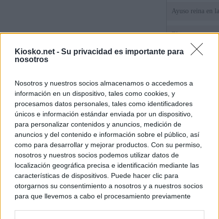
Ayuso reina en l
El juez propone j
la filtración de i
Kiosko.net -
Su privacidad es importante para
jefa" Ayuso
nosotros
"¿Cuál es el plan
Nosotros y nuestros socios almacenamos o accedemos a
WhatsApp, Faceb
información en un dispositivo, tales como cookies, y
un nuevo cruce a
15 de agosto
procesamos datos personales, tales como identificadores
únicos e información estándar enviada por un dispositivo,
para personalizar contenidos y anuncios, medición de
© Kiosko.net
Aviso Legal
Privacidad y Cookies
anuncios y del contenido e información sobre el público, así
como para desarrollar y mejorar productos. Con su permiso,
nosotros y nuestros socios podemos utilizar datos de
localización geográfica precisa e identificación mediante las
características de dispositivos. Puede hacer clic para
otorgarnos su consentimiento a nosotros y a nuestros socios
para que llevemos a cabo el procesamiento previamente
descrito. De forma alternativa, puede acceder a información
más detallada y cambiar sus preferencias antes de otorgar o