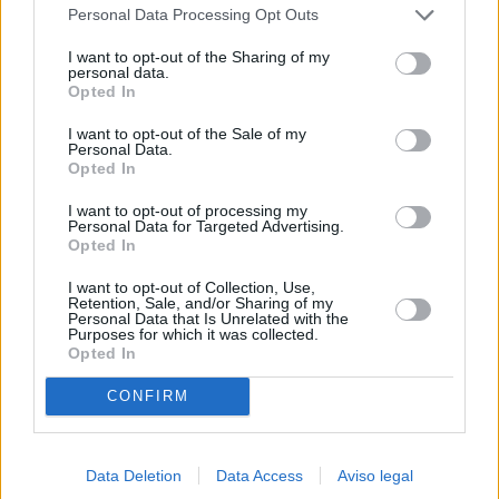
Personal Data Processing Opt Outs
negar su consentimiento. Tenga en cuenta que algún
procesamiento de sus datos personales puede no requerir
I want to opt-out of the Sharing of my
de su consentimiento, pero usted tiene el derecho de
personal data.
rechazar tal procesamiento. Sus preferencias se aplicarán
Opted In
solo a este sitio web. Puede cambiar sus preferencias en
I want to opt-out of the Sale of my
cualquier momento entrando de nuevo en este sitio web o
Personal Data.
visitando nuestra política de privacidad.
Opted In
I want to opt-out of processing my
Personal Data for Targeted Advertising.
Opted In
I want to opt-out of Collection, Use,
Retention, Sale, and/or Sharing of my
Personal Data that Is Unrelated with the
Purposes for which it was collected.
Opted In
CONFIRM
Data Deletion
Data Access
Aviso legal