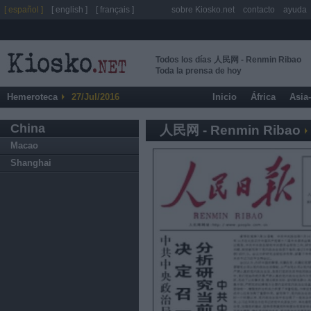
[ español ]
[ english ]
[ français ]
sobre Kiosko.net
contacto
ayuda
Todos los días 人民网 - Renmin Ribao
Toda la prensa de hoy
Hemeroteca
27/Jul/2016
Inicio
África
Asia
China
人民网 - Renmin Ribao
Macao
Shanghai