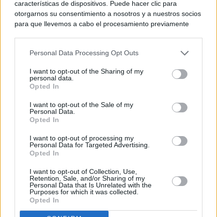
características de dispositivos. Puede hacer clic para
otorgarnos su consentimiento a nosotros y a nuestros socios
para que llevemos a cabo el procesamiento previamente
descrito. De forma alternativa, puede acceder a información
más detallada y cambiar sus preferencias antes de otorgar o
Personal Data Processing Opt Outs
negar su consentimiento. Tenga en cuenta que algún
procesamiento de sus datos personales puede no requerir
I want to opt-out of the Sharing of my
de su consentimiento, pero usted tiene el derecho de
personal data.
rechazar tal procesamiento. Sus preferencias se aplicarán
Opted In
solo a este sitio web. Puede cambiar sus preferencias en
I want to opt-out of the Sale of my
cualquier momento entrando de nuevo en este sitio web o
Personal Data.
visitando nuestra política de privacidad.
Opted In
I want to opt-out of processing my
Personal Data for Targeted Advertising.
Opted In
I want to opt-out of Collection, Use,
Retention, Sale, and/or Sharing of my
Personal Data that Is Unrelated with the
Purposes for which it was collected.
Opted In