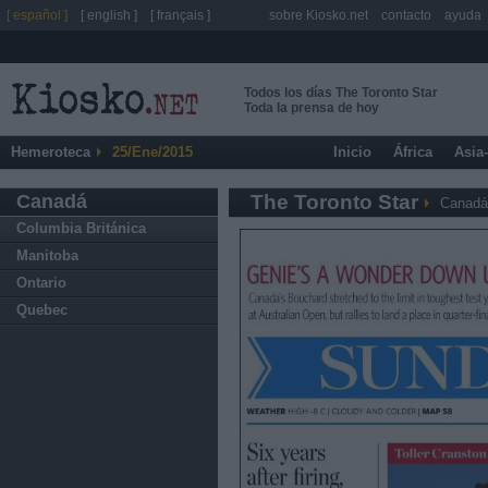
[ español ]
[ english ]
[ français ]
sobre Kiosko.net
contacto
ayuda
Todos los días The Toronto Star
Toda la prensa de hoy
Hemeroteca
25/Ene/2015
Inicio
África
Asia
Canadá
The Toronto Star
Canadá
Columbia Británica
Manitoba
Ontario
Quebec