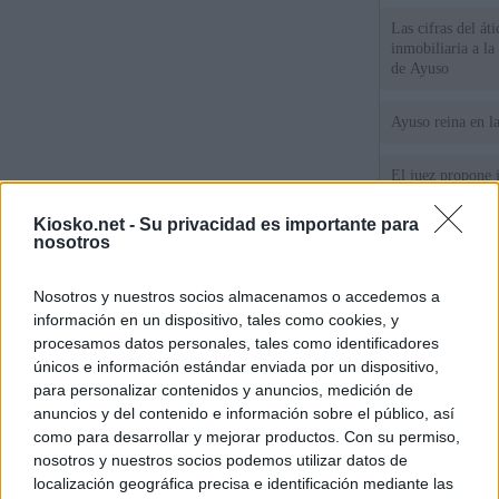
Las cifras del át
inmobiliaria a l
de Ayuso
Ayuso reina en l
El juez propone j
la filtración de i
jefa" Ayuso
Kiosko.net -
Su privacidad es importante para
nosotros
"¿Cuál es el plan
WhatsApp, Faceb
Nosotros y nuestros socios almacenamos o accedemos a
un nuevo cruce a
información en un dispositivo, tales como cookies, y
15 de agosto
procesamos datos personales, tales como identificadores
únicos e información estándar enviada por un dispositivo,
© Kiosko.net
Aviso Legal
Privacidad y Cookies
para personalizar contenidos y anuncios, medición de
anuncios y del contenido e información sobre el público, así
como para desarrollar y mejorar productos. Con su permiso,
nosotros y nuestros socios podemos utilizar datos de
localización geográfica precisa e identificación mediante las