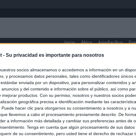
Inicio
África
Asia-Pacífico
Eur
t -
Su privacidad es importante para nosotros
Prensa Económica
nuestros socios almacenamos o accedemos a información en un disposi
s, y procesamos datos personales, tales como identificadores únicos 
 estándar enviada por un dispositivo, para personalizar contenidos y a
 anuncios y del contenido e información sobre el público, así como pa
 y mejorar productos. Con su permiso, nosotros y nuestros socios podem
alización geográfica precisa e identificación mediante las característic
s. Puede hacer clic para otorgarnos su consentimiento a nosotros y a n
 que llevemos a cabo el procesamiento previamente descrito. De forma 
er a información más detallada y cambiar sus preferencias antes de o
nsentimiento. Tenga en cuenta que algún procesamiento de sus datos
querir de su consentimiento, pero usted tiene el derecho de rechazar t