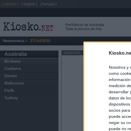
[ español ]
[ english ]
[ français ]
Periódicos de Australia
Toda la prensa de hoy
Hemeroteca
27/Jul/2016
Kiosko.ne
publicidad
Australia
Brisbane
Nosotros y 
Canberra
como cookie
Darwin
información
Melbourne
medición de
Perth
desarrollar
datos de loc
Sydney
dispositivo
socios para
puede acced
negar su co
puede no re