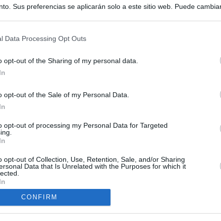
to. Sus preferencias se aplicarán solo a este sitio web. Puede cambia
s en cualquier momento entrando de nuevo en este sitio web o visitan
privacidad.
l Data Processing Opt Outs
o opt-out of the Sharing of my personal data.
In
o opt-out of the Sale of my Personal Data.
ias
In
SO
to opt-out of processing my Personal Data for Targeted
Kio
 la alerta en Ceuta y estrecha la coordinación con Marruecos
ing.
adas a cruzar la frontera
In
Nav
del
o opt-out of Collection, Use, Retention, Sale, and/or Sharing
esión sobre el PP por la acogida de los menores de Ceuta en las
SÍ
ersonal Data that Is Unrelated with the Purposes for which it
e gobiernan en coalición
lected.
In
iar a los menores migrantes
CONFIRM
rices y ADN: dentro de la oficina que busca a los desaparecidos de