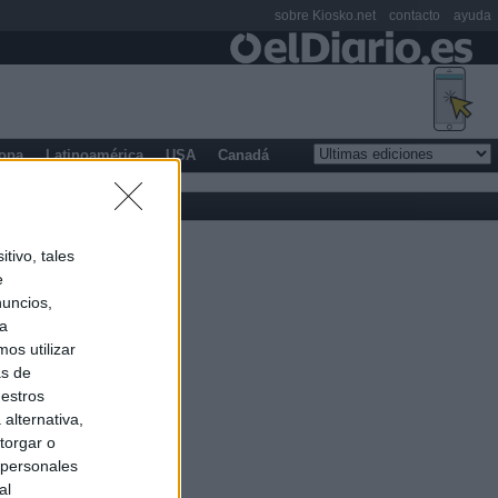
sobre Kiosko.net
contacto
ayuda
opa
Latinoamérica
USA
Canadá
tivo, tales
e
nuncios,
ra
os utilizar
as de
uestros
alternativa,
torgar o
 personales
al