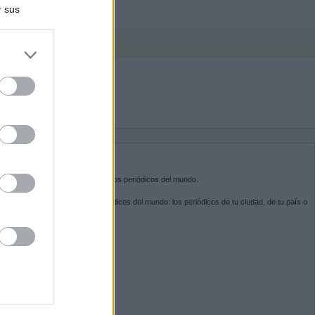
r sus
do nuestra
BRE KIOSKO.NET
sko.net
es la puerta de entrada a los periódicos del mundo.
ega por las portadas de los periódicos del mundo: los periódicos de tu ciudad, de tu país o
 otro extremo del mundo.
GUENOS