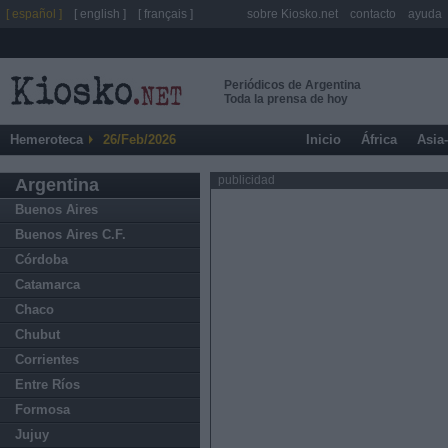
[ español ]
[ english ]
[ français ]
sobre Kiosko.net
contacto
ayuda
Periódicos de Argentina
Toda la prensa de hoy
Hemeroteca
26/Feb/2026
Inicio
África
Asia
publicidad
Argentina
Buenos Aires
Buenos Aires C.F.
Córdoba
Catamarca
Chaco
Chubut
Corrientes
Entre Ríos
Formosa
Jujuy