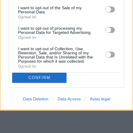
solo a este sitio web. Puede cambiar sus preferencias en
I want to opt-out of the Sale of my
cualquier momento entrando de nuevo en este sitio web o
Personal Data.
visitando nuestra política de privacidad.
Opted In
I want to opt-out of processing my
Personal Data for Targeted Advertising.
Opted In
I want to opt-out of Collection, Use,
Retention, Sale, and/or Sharing of my
Personal Data that Is Unrelated with the
Purposes for which it was collected.
Opted In
CONFIRM
Data Deletion
Data Access
Aviso legal