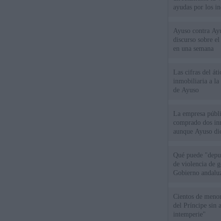
ayudas por los i
Ayuso contra Ay
discurso sobre e
en una semana
Las cifras del át
inmobiliaria a l
de Ayuso
La empresa públic
comprado dos inm
aunque Ayuso dic
el año"
Qué puede "depur
de violencia de g
Gobierno andalu
Cientos de menor
del Príncipe sin
intemperie"