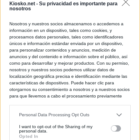
Kiosko.net -
Su privacidad es importante para
nosotros
Nosotros y nuestros socios almacenamos o accedemos a
información en un dispositivo, tales como cookies, y
procesamos datos personales, tales como identificadores
únicos e información estándar enviada por un dispositivo,
para personalizar contenidos y anuncios, medición de
anuncios y del contenido e información sobre el público, así
como para desarrollar y mejorar productos. Con su permiso,
nosotros y nuestros socios podemos utilizar datos de
localización geográfica precisa e identificación mediante las
características de dispositivos. Puede hacer clic para
otorgarnos su consentimiento a nosotros y a nuestros socios
para que llevemos a cabo el procesamiento previamente
descrito. De forma alternativa, puede acceder a información
más detallada y cambiar sus preferencias antes de otorgar o
Personal Data Processing Opt Outs
negar su consentimiento. Tenga en cuenta que algún
procesamiento de sus datos personales puede no requerir
I want to opt-out of the Sharing of my
de su consentimiento, pero usted tiene el derecho de
personal data.
rechazar tal procesamiento. Sus preferencias se aplicarán
Opted In