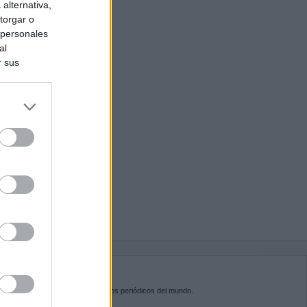
alternativa,
torgar o
 personales
al
r sus
do nuestra
BRE KIOSKO.NET
sko.net
es la puerta de entrada a los periódicos del mundo.