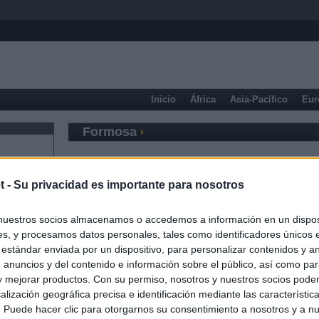
Inicio
África
Asia-Pacífico
Eur
Formosa
t -
Su privacidad es importante para nosotros
nuestros socios almacenamos o accedemos a información en un disposi
s, y procesamos datos personales, tales como identificadores únicos 
 estándar enviada por un dispositivo, para personalizar contenidos y a
 anuncios y del contenido e información sobre el público, así como pa
 y mejorar productos. Con su permiso, nosotros y nuestros socios podem
alización geográfica precisa e identificación mediante las característic
s. Puede hacer clic para otorgarnos su consentimiento a nosotros y a n