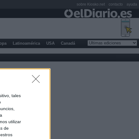
sobre Kiosko.net
contacto
ayuda
opa
Latinoamérica
USA
Canadá
tivo, tales
e
nuncios,
ra
os utilizar
as de
uestros