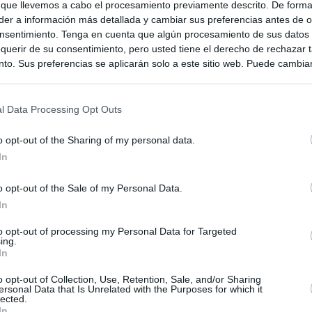
 que llevemos a cabo el procesamiento previamente descrito. De forma 
er a información más detallada y cambiar sus preferencias antes de o
nsentimiento. Tenga en cuenta que algún procesamiento de sus datos
querir de su consentimiento, pero usted tiene el derecho de rechazar t
to. Sus preferencias se aplicarán solo a este sitio web. Puede cambia
s en cualquier momento entrando de nuevo en este sitio web o visitan
privacidad.
l Data Processing Opt Outs
o opt-out of the Sharing of my personal data.
In
o opt-out of the Sale of my Personal Data.
In
to opt-out of processing my Personal Data for Targeted
ing.
In
ias
SO
o opt-out of Collection, Use, Retention, Sale, and/or Sharing
ersonal Data that Is Unrelated with the Purposes for which it
Kio
ntroles a los viajeros procedentes de Italia tras el rechazo de
lected.
los
In