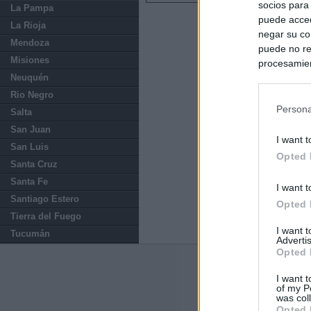
socios para
La Pampa
puede acced
La Rioja
negar su co
Mendoza
puede no re
Misiones
procesamien
Neuquén
preferencia
política de 
Rio Negro
Persona
Salta
San Juan
I want t
San Luis
Opted 
Santa Cruz
Santa Fe
I want t
Santiago Estero
Opted 
Tierra del Fuego
I want 
Tucumán
Advertis
Opted 
Últimas notic
I want t
of my P
España impone co
was col
Meloni a quitar
Opted 