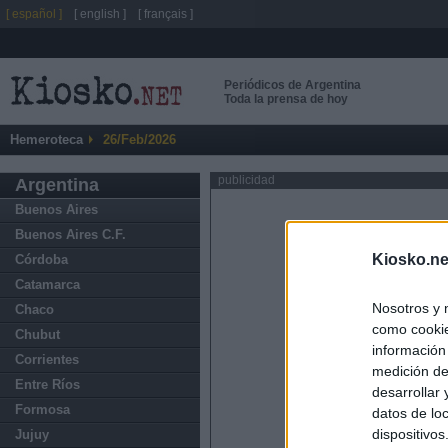
[ español ]
[ english ]
[ français ]
Periódicos de Argentina
Toda la prensa de hoy
Hemeroteca
26/Feb/2026
publicidad
Argentina
Buenos Aires
Buenos Aires C.F.
Kiosko.ne
Córdoba
Catamarca
Nosotros y 
Chaco
como cookie
Chubut
información
Corrientes
medición de
Entre Ríos
desarrollar
Formosa
datos de loc
dispositivo
Jujuy