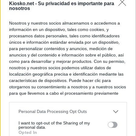
Kiosko.net -
Su privacidad es importante para
nosotros
Nosotros y nuestros socios almacenamos o accedemos a
información en un dispositivo, tales como cookies, y
procesamos datos personales, tales como identificadores
únicos e información estándar enviada por un dispositivo,
para personalizar contenidos y anuncios, medición de
anuncios y del contenido e información sobre el público, así
como para desarrollar y mejorar productos. Con su permiso,
nosotros y nuestros socios podemos utilizar datos de
localización geográfica precisa e identificación mediante las
características de dispositivos. Puede hacer clic para
otorgarnos su consentimiento a nosotros y a nuestros socios
para que llevemos a cabo el procesamiento previamente
descrito. De forma alternativa, puede acceder a información
más detallada y cambiar sus preferencias antes de otorgar o
Personal Data Processing Opt Outs
negar su consentimiento. Tenga en cuenta que algún
procesamiento de sus datos personales puede no requerir
I want to opt-out of the Sharing of my
de su consentimiento, pero usted tiene el derecho de
personal data.
rechazar tal procesamiento. Sus preferencias se aplicarán
Opted In