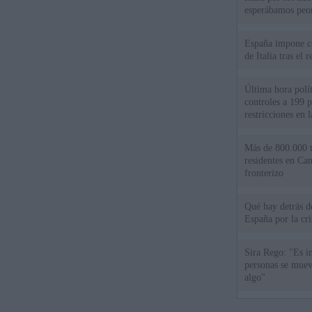
esperábamos peo
España impone co
de Italia tras el
Última hora polít
controles a 199 p
restricciones en l
Más de 800.000 t
residentes en Can
fronterizo
Qué hay detrás d
España por la cri
Sira Rego: "Es i
personas se muev
algo"