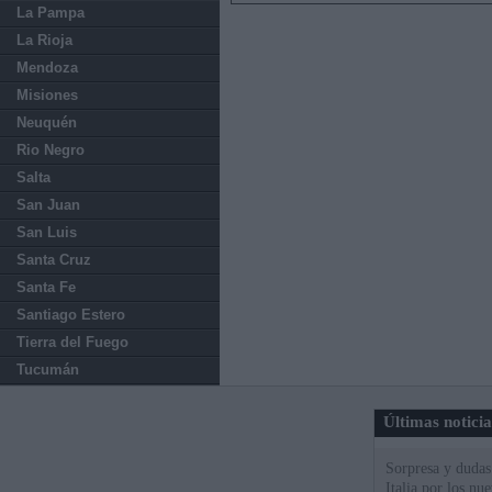
La Pampa
La Rioja
Mendoza
Misiones
Neuquén
Rio Negro
Salta
San Juan
San Luis
Santa Cruz
Santa Fe
Santiago Estero
Tierra del Fuego
Tucumán
Últimas notici
Sorpresa y dudas 
Italia por los nu