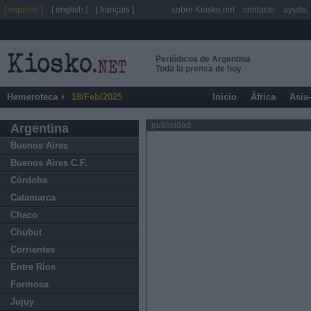
[ español ]
[ english ]
[ français ]
sobre Kiosko.net
contacto
ayuda
Periódicos de Argentina
Toda la prensa de hoy
Hemeroteca
18/Feb/2025
Inicio
África
Asia
publicidad
Argentina
Buenos Aires
Buenos Aires C.F.
Córdoba
Catamarca
Chaco
Chubut
Corrientes
Entre Ríos
Formosa
Jujuy