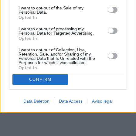
solo a este sitio web. Puede cambiar sus preferencias en
I want to opt-out of the Sale of my
cualquier momento entrando de nuevo en este sitio web o
Personal Data.
visitando nuestra política de privacidad.
Opted In
I want to opt-out of processing my
Personal Data for Targeted Advertising.
Opted In
I want to opt-out of Collection, Use,
Retention, Sale, and/or Sharing of my
Personal Data that Is Unrelated with the
Purposes for which it was collected.
Opted In
CONFIRM
Data Deletion
Data Access
Aviso legal