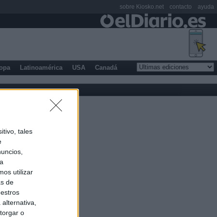
sobre Kiosko.net
contacto
ayuda
opa
Latinoamérica
USA
Canadá
tivo, tales
e
nuncios,
ra
os utilizar
as de
uestros
alternativa,
torgar o