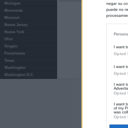
negar su co
Michigan
puede no re
Minnesota
procesamien
Missouri
preferencia
Nueva Jersey
política de 
Nueva York
Persona
Ohio
Oregón
I want t
Pensilvania
Opted 
Texas
I want t
Washington
Opted 
Washington D.C.
I want 
Advertis
Últimas notic
Opted 
Sorpresa y dudas
I want t
controles: "Nos
of my P
was col
Opted 
España impone co
Meloni a quitar