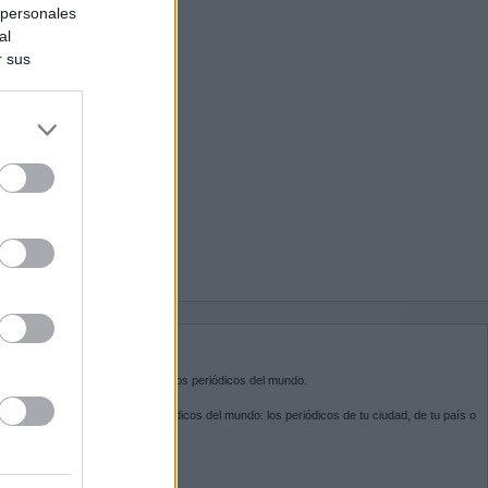
 personales
al
r sus
do nuestra
BRE KIOSKO.NET
sko.net
es la puerta de entrada a los periódicos del mundo.
ega por las portadas de los periódicos del mundo: los periódicos de tu ciudad, de tu país o
 otro extremo del mundo.
GUENOS