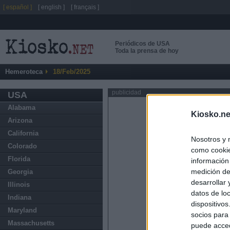
[ español ]
[ english ]
[ français ]
Periódicos de USA
Toda la prensa de hoy
Hemeroteca
18/Feb/2025
publicidad
USA
Alabama
Kiosko.ne
Arizona
California
Nosotros y 
Colorado
como cookie
Florida
información
medición de
Georgia
desarrollar
Illinois
datos de loc
Indiana
dispositivo
Maryland
socios para
Massachusetts
puede acced