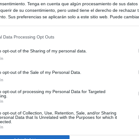
nsentimiento. Tenga en cuenta que algún procesamiento de sus datos
querir de su consentimiento, pero usted tiene el derecho de rechazar t
to. Sus preferencias se aplicarán solo a este sitio web. Puede cambia
s en cualquier momento entrando de nuevo en este sitio web o visitan
privacidad.
l Data Processing Opt Outs
o opt-out of the Sharing of my personal data.
In
o opt-out of the Sale of my Personal Data.
In
to opt-out of processing my Personal Data for Targeted
ing.
ias
SO
In
Kio
 entre los viajeros procedentes de Italia por los nuevos
o opt-out of Collection, Use, Retention, Sale, and/or Sharing
 lo esperábamos peor"
ersonal Data that Is Unrelated with the Purposes for which it
Nav
lected.
del
In
ntroles a los viajeros procedentes de Italia tras el rechazo de
SÍ
los