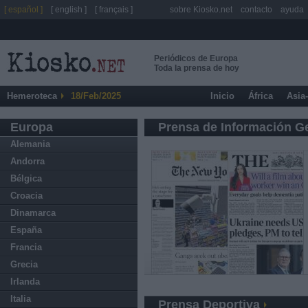
[ español ]
[ english ]
[ français ]
sobre Kiosko.net
contacto
ayuda
Periódicos de Europa
Toda la prensa de hoy
Hemeroteca
18/Feb/2025
Inicio
África
Asia
Europa
Prensa de Información G
Alemania
Andorra
Bélgica
Croacia
Dinamarca
España
Francia
Grecia
Irlanda
Italia
Prensa Deportiva