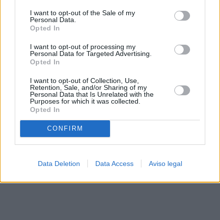
solo a este sitio web. Puede cambiar sus preferencias en
I want to opt-out of the Sale of my
cualquier momento entrando de nuevo en este sitio web o
Personal Data.
visitando nuestra política de privacidad.
Opted In
I want to opt-out of processing my
Personal Data for Targeted Advertising.
Opted In
I want to opt-out of Collection, Use,
Retention, Sale, and/or Sharing of my
Personal Data that Is Unrelated with the
Purposes for which it was collected.
Opted In
CONFIRM
Data Deletion
Data Access
Aviso legal