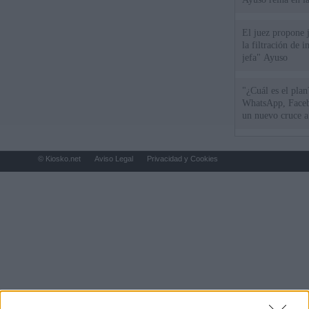
El juez propone j
la filtración de i
jefa" Ayuso
"¿Cuál es el plan
WhatsApp, Faceb
un nuevo cruce a
15 de agosto
© Kiosko.net
Aviso Legal
Privacidad y Cookies