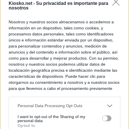
Kiosko.net -
Su privacidad es importante para
nosotros
Nosotros y nuestros socios almacenamos o accedemos a
información en un dispositivo, tales como cookies, y
procesamos datos personales, tales como identificadores
únicos e información estándar enviada por un dispositivo,
para personalizar contenidos y anuncios, medición de
anuncios y del contenido e información sobre el público, así
como para desarrollar y mejorar productos. Con su permiso,
nosotros y nuestros socios podemos utilizar datos de
localización geográfica precisa e identificación mediante las
características de dispositivos. Puede hacer clic para
otorgarnos su consentimiento a nosotros y a nuestros socios
para que llevemos a cabo el procesamiento previamente
descrito. De forma alternativa, puede acceder a información
más detallada y cambiar sus preferencias antes de otorgar o
Personal Data Processing Opt Outs
negar su consentimiento. Tenga en cuenta que algún
procesamiento de sus datos personales puede no requerir
I want to opt-out of the Sharing of my
de su consentimiento, pero usted tiene el derecho de
personal data.
rechazar tal procesamiento. Sus preferencias se aplicarán
Opted In