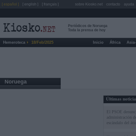
[ español ]
[ english ]
[ français ]
sobre Kiosko.net
contacto
ayuda
Periódicos de Noruega
Toda la prensa de hoy
Hemeroteca
18/Feb/2025
Inicio
África
Asia
Noruega
Últimas notici
El PSOE denuncia
administración d
escándalo del áti