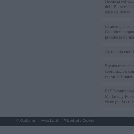
Herencia del esc
del PP: así es l
ático de Ayuso
El ático que com
Chamberí tampoco
prohíbe la norma
Ayuso o la embr
España mantiene l
coordinación con
cruzar la fronter
El PP contraprog
Marlaska y Roble
viene por la cris
© Kiosko.net
Aviso Legal
Privacidad y Cookies