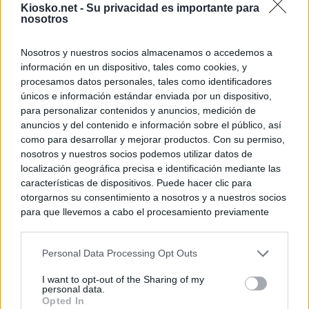
Kiosko.net -
Su privacidad es importante para
nosotros
Nosotros y nuestros socios almacenamos o accedemos a
información en un dispositivo, tales como cookies, y
procesamos datos personales, tales como identificadores
únicos e información estándar enviada por un dispositivo,
para personalizar contenidos y anuncios, medición de
anuncios y del contenido e información sobre el público, así
como para desarrollar y mejorar productos. Con su permiso,
nosotros y nuestros socios podemos utilizar datos de
localización geográfica precisa e identificación mediante las
características de dispositivos. Puede hacer clic para
otorgarnos su consentimiento a nosotros y a nuestros socios
para que llevemos a cabo el procesamiento previamente
descrito. De forma alternativa, puede acceder a información
más detallada y cambiar sus preferencias antes de otorgar o
Personal Data Processing Opt Outs
negar su consentimiento. Tenga en cuenta que algún
procesamiento de sus datos personales puede no requerir
I want to opt-out of the Sharing of my
de su consentimiento, pero usted tiene el derecho de
personal data.
rechazar tal procesamiento. Sus preferencias se aplicarán
Opted In