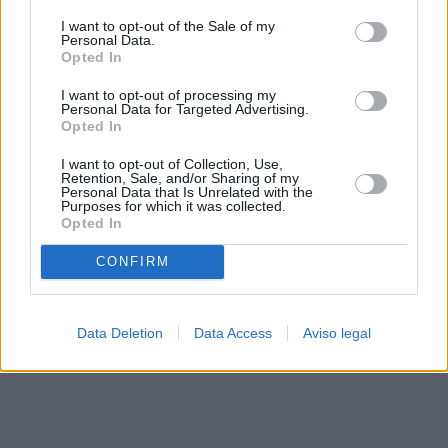
solo a este sitio web. Puede cambiar sus preferencias en
I want to opt-out of the Sale of my
cualquier momento entrando de nuevo en este sitio web o
Personal Data.
visitando nuestra política de privacidad.
Opted In
I want to opt-out of processing my
Personal Data for Targeted Advertising.
Opted In
I want to opt-out of Collection, Use,
Retention, Sale, and/or Sharing of my
Personal Data that Is Unrelated with the
Purposes for which it was collected.
Opted In
CONFIRM
Data Deletion
Data Access
Aviso legal