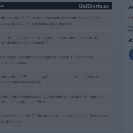
ias
SO
Kio
el ultimátum del Gobierno y mantiene los controles a viajeros de
 15 de agosto: "No aceptamos imposiciones"
Nav
del
n ultimátum a Italia: o levanta los controles a viajeros de
SÍ
ará "medidas proporcionales"
uará contra las comunidades que no acojan a los menores
 crisis de Ceuta
esión sobre el PP por la acogida de los menores de Ceuta en las
e gobiernan en coalición
 Compromís denuncia a Figaredo ante la Fiscalía del Supremo
azar a los inmigrantes” de Ceuta
haza el intento del PP de que los ministros acudan al Senado en
isis de Ceuta