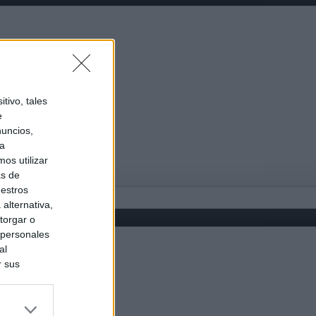
tivo, tales
e
nuncios,
ra
os utilizar
as de
uestros
alternativa,
torgar o
 personales
al
r sus
do nuestra