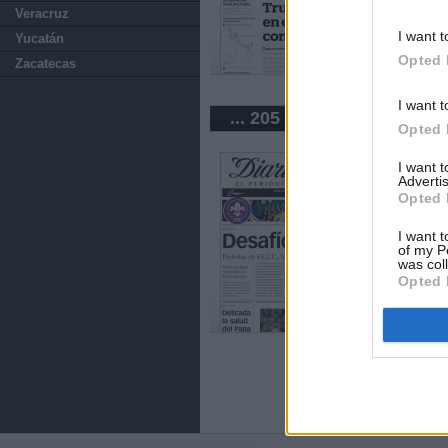
Veracruz
I want t
Yucatán
Opted 
Zacatecas
I want t
... 205 periódicos de Méx
Opted 
I want 
Advertis
Opted 
I want t
of my P
was col
Opted 