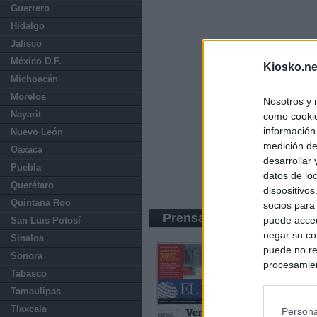
Guerrero
Hidalgo
Jalisco
México D.F.
Kiosko.ne
Michoacán
Morelos
Nosotros y 
Nayarit
como cookie
información
Nuevo León
medición de
Oaxaca
desarrollar
Puebla
datos de loc
Querétaro
dispositivo
Quintana Roo
socios para
Prensa Económica
puede acced
San Luis Potosí
negar su co
Sinaloa
puede no re
Sonora
procesamien
Tabasco
preferencia
Tamaulipas
política de 
Tlaxcala
Persona