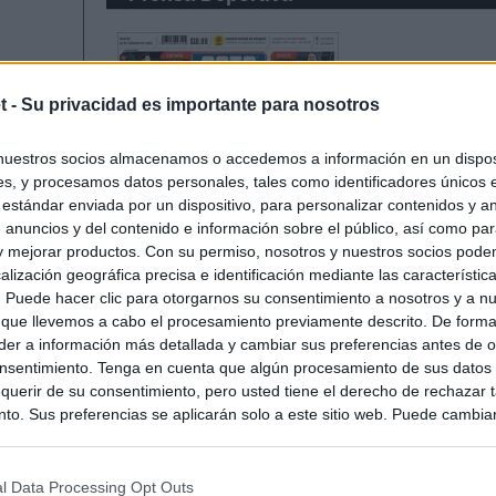
t -
Su privacidad es importante para nosotros
nuestros socios almacenamos o accedemos a información en un disposi
s, y procesamos datos personales, tales como identificadores únicos 
 estándar enviada por un dispositivo, para personalizar contenidos y a
 anuncios y del contenido e información sobre el público, así como pa
 y mejorar productos. Con su permiso, nosotros y nuestros socios podem
alización geográfica precisa e identificación mediante las característic
s. Puede hacer clic para otorgarnos su consentimiento a nosotros y a n
 que llevemos a cabo el procesamiento previamente descrito. De forma 
er a información más detallada y cambiar sus preferencias antes de o
nsentimiento. Tenga en cuenta que algún procesamiento de sus datos
querir de su consentimiento, pero usted tiene el derecho de rechazar t
to. Sus preferencias se aplicarán solo a este sitio web. Puede cambia
s en cualquier momento entrando de nuevo en este sitio web o visitan
privacidad.
l Data Processing Opt Outs