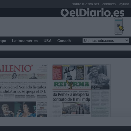
sobre Kiosko.net
contacto
ayuda
opa
Latinoamérica
USA
Canadá