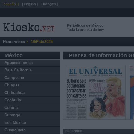
[ español ]
[ english ]
[ français ]
Periódicos de México
Toda la prensa de hoy
Hemeroteca
18/Feb/2025
México
Prensa de Información G
Aguascalientes
Baja California
Campeche
Chiapas
Chihuahua
Coahuila
Colima
Durango
Est. México
Guanajuato
publicidad