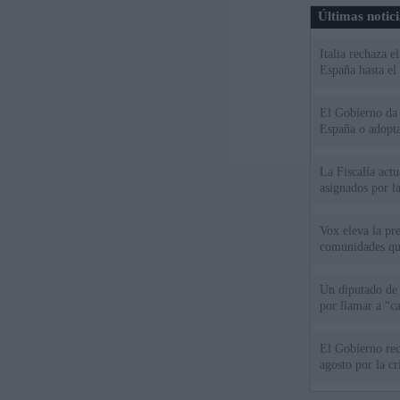
Últimas notic
Italia rechaza 
España hasta el
El Gobierno da u
España o adopt
La Fiscalía act
asignados por la
Vox eleva la pr
comunidades qu
Un diputado de
por llamar a “c
El Gobierno rec
agosto por la cr