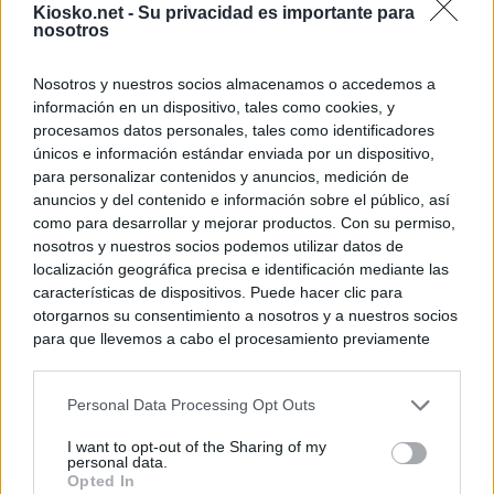
Kiosko.net -
Su privacidad es importante para
nosotros
Nosotros y nuestros socios almacenamos o accedemos a
información en un dispositivo, tales como cookies, y
procesamos datos personales, tales como identificadores
únicos e información estándar enviada por un dispositivo,
para personalizar contenidos y anuncios, medición de
anuncios y del contenido e información sobre el público, así
como para desarrollar y mejorar productos. Con su permiso,
nosotros y nuestros socios podemos utilizar datos de
localización geográfica precisa e identificación mediante las
características de dispositivos. Puede hacer clic para
otorgarnos su consentimiento a nosotros y a nuestros socios
para que llevemos a cabo el procesamiento previamente
descrito. De forma alternativa, puede acceder a información
más detallada y cambiar sus preferencias antes de otorgar o
Personal Data Processing Opt Outs
negar su consentimiento. Tenga en cuenta que algún
procesamiento de sus datos personales puede no requerir
I want to opt-out of the Sharing of my
de su consentimiento, pero usted tiene el derecho de
personal data.
rechazar tal procesamiento. Sus preferencias se aplicarán
Opted In