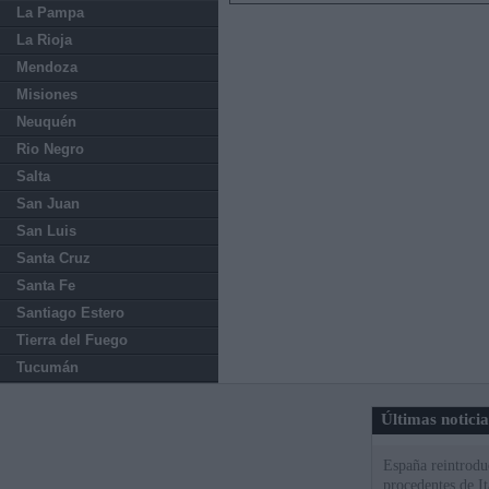
La Pampa
La Rioja
Mendoza
Misiones
Neuquén
Rio Negro
Salta
San Juan
San Luis
Santa Cruz
Santa Fe
Santiago Estero
Tierra del Fuego
Tucumán
Últimas notici
España reintroduc
procedentes de It