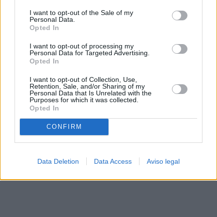
solo a este sitio web. Puede cambiar sus preferencias en
I want to opt-out of the Sale of my
cualquier momento entrando de nuevo en este sitio web o
Personal Data.
visitando nuestra política de privacidad.
Opted In
I want to opt-out of processing my
Personal Data for Targeted Advertising.
Opted In
I want to opt-out of Collection, Use,
Retention, Sale, and/or Sharing of my
Personal Data that Is Unrelated with the
Purposes for which it was collected.
Opted In
CONFIRM
Data Deletion
Data Access
Aviso legal