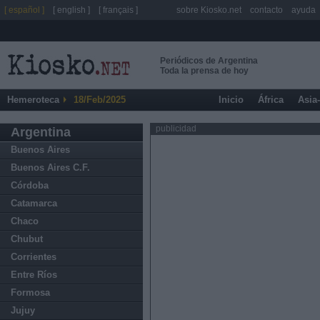
[ español ]
[ english ]
[ français ]
sobre Kiosko.net
contacto
ayuda
Periódicos de Argentina
Toda la prensa de hoy
Hemeroteca
18/Feb/2025
Inicio
África
Asia
publicidad
Argentina
Buenos Aires
Buenos Aires C.F.
Córdoba
Catamarca
Chaco
Chubut
Corrientes
Entre Ríos
Formosa
Jujuy