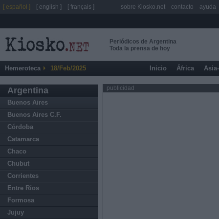
[ español ]
[ english ]
[ français ]
sobre Kiosko.net
contacto
ayuda
Periódicos de Argentina
Toda la prensa de hoy
Hemeroteca
18/Feb/2025
Inicio
África
Asia
publicidad
Argentina
Buenos Aires
Buenos Aires C.F.
Córdoba
Catamarca
Chaco
Chubut
Corrientes
Entre Ríos
Formosa
Jujuy