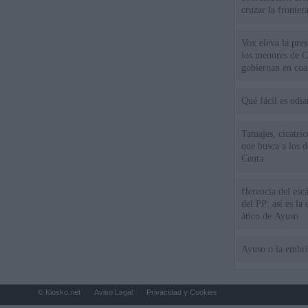
cruzar la fronter
Vox eleva la pres
los menores de C
gobiernan en coa
Qué fácil es odi
Tatuajes, cicatri
que busca a los d
Ceuta
Herencia del esc
del PP: así es l
ático de Ayuso
Ayuso o la embr
© Kiosko.net
Aviso Legal
Privacidad y Cookies