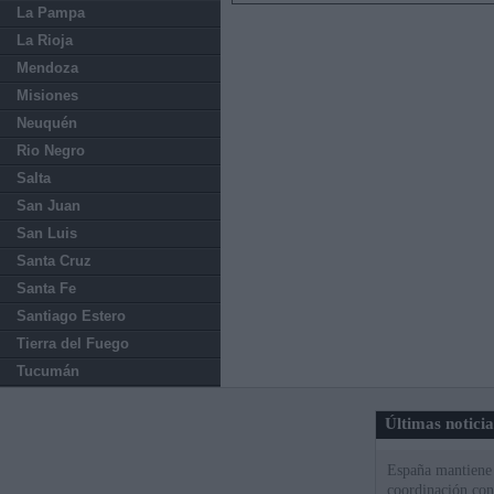
La Pampa
La Rioja
Mendoza
Misiones
Neuquén
Rio Negro
Salta
San Juan
San Luis
Santa Cruz
Santa Fe
Santiago Estero
Tierra del Fuego
Tucumán
Últimas notici
España mantiene l
coordinación con