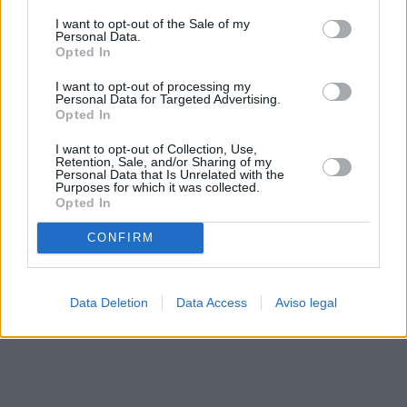
solo a este sitio web. Puede cambiar sus preferencias en
I want to opt-out of the Sale of my
cualquier momento entrando de nuevo en este sitio web o
Personal Data.
visitando nuestra política de privacidad.
Opted In
I want to opt-out of processing my
Personal Data for Targeted Advertising.
Opted In
I want to opt-out of Collection, Use,
Retention, Sale, and/or Sharing of my
Personal Data that Is Unrelated with the
Purposes for which it was collected.
Opted In
CONFIRM
Data Deletion
Data Access
Aviso legal