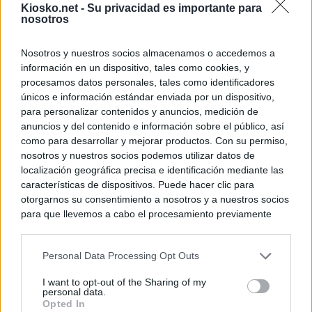
Kiosko.net -
Su privacidad es importante para
nosotros
Nosotros y nuestros socios almacenamos o accedemos a
información en un dispositivo, tales como cookies, y
procesamos datos personales, tales como identificadores
únicos e información estándar enviada por un dispositivo,
para personalizar contenidos y anuncios, medición de
anuncios y del contenido e información sobre el público, así
como para desarrollar y mejorar productos. Con su permiso,
nosotros y nuestros socios podemos utilizar datos de
localización geográfica precisa e identificación mediante las
características de dispositivos. Puede hacer clic para
otorgarnos su consentimiento a nosotros y a nuestros socios
para que llevemos a cabo el procesamiento previamente
descrito. De forma alternativa, puede acceder a información
más detallada y cambiar sus preferencias antes de otorgar o
Personal Data Processing Opt Outs
negar su consentimiento. Tenga en cuenta que algún
procesamiento de sus datos personales puede no requerir
I want to opt-out of the Sharing of my
de su consentimiento, pero usted tiene el derecho de
personal data.
rechazar tal procesamiento. Sus preferencias se aplicarán
Opted In