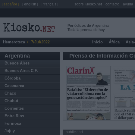
[ español ]
[ english ]
[ français ]
sobre Kiosko.net
contacto
ayuda
Periódicos de Argentina
Toda la prensa de hoy
Hemeroteca
7/Jul/2022
Inicio
África
Asia
Argentina
Prensa de Información G
Buenos Aires
Buenos Aires C.F.
Córdoba
Catamarca
Chaco
Chubut
Corrientes
Entre Ríos
Formosa
Jujuy
publicidad