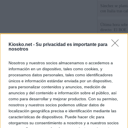
Sánchez se plant
con Italia tras c
Última hora sobre
directo: El BOE p
controles a viaje
tacha de "incomp
Kiosko.net -
Su privacidad es importante para
nosotros
Los viajeros atra
Italia: “Es ridíc
Nosotros y nuestros socios almacenamos o accedemos a
Sánchez responde
información en un dispositivo, tales como cookies, y
procesamos datos personales, tales como identificadores
únicos e información estándar enviada por un dispositivo,
© Kiosko.net
Aviso Legal
Privacidad y Cookies
para personalizar contenidos y anuncios, medición de
anuncios y del contenido e información sobre el público, así
como para desarrollar y mejorar productos. Con su permiso,
nosotros y nuestros socios podemos utilizar datos de
localización geográfica precisa e identificación mediante las
características de dispositivos. Puede hacer clic para
otorgarnos su consentimiento a nosotros y a nuestros socios