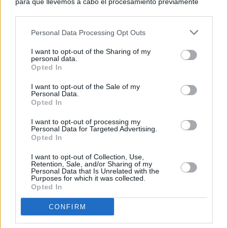
para que llevemos a cabo el procesamiento previamente
descrito. De forma alternativa, puede acceder a información
más detallada y cambiar sus preferencias antes de otorgar o
Personal Data Processing Opt Outs
negar su consentimiento. Tenga en cuenta que algún
procesamiento de sus datos personales puede no requerir
I want to opt-out of the Sharing of my
de su consentimiento, pero usted tiene el derecho de
personal data.
rechazar tal procesamiento. Sus preferencias se aplicarán
Opted In
solo a este sitio web. Puede cambiar sus preferencias en
I want to opt-out of the Sale of my
cualquier momento entrando de nuevo en este sitio web o
Personal Data.
visitando nuestra política de privacidad.
Opted In
I want to opt-out of processing my
Personal Data for Targeted Advertising.
Opted In
I want to opt-out of Collection, Use,
Retention, Sale, and/or Sharing of my
Personal Data that Is Unrelated with the
Purposes for which it was collected.
Opted In
CONFIRM