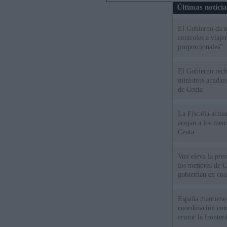
Últimas notici
El Gobierno da un
controles a viaj
proporcionales"
El Gobierno rech
ministros acudan 
de Ceuta
La Fiscalía actu
acojan a los meno
Ceuta
Vox eleva la pres
los menores de C
gobiernan en coa
España mantiene l
coordinación con
cruzar la fronter