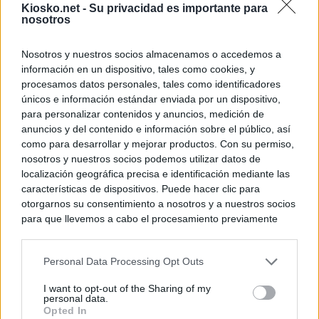
Kiosko.net -
Su privacidad es importante para
nosotros
Nosotros y nuestros socios almacenamos o accedemos a
información en un dispositivo, tales como cookies, y
procesamos datos personales, tales como identificadores
únicos e información estándar enviada por un dispositivo,
para personalizar contenidos y anuncios, medición de
anuncios y del contenido e información sobre el público, así
como para desarrollar y mejorar productos. Con su permiso,
nosotros y nuestros socios podemos utilizar datos de
localización geográfica precisa e identificación mediante las
características de dispositivos. Puede hacer clic para
otorgarnos su consentimiento a nosotros y a nuestros socios
para que llevemos a cabo el procesamiento previamente
descrito. De forma alternativa, puede acceder a información
más detallada y cambiar sus preferencias antes de otorgar o
Personal Data Processing Opt Outs
negar su consentimiento. Tenga en cuenta que algún
procesamiento de sus datos personales puede no requerir
I want to opt-out of the Sharing of my
de su consentimiento, pero usted tiene el derecho de
personal data.
rechazar tal procesamiento. Sus preferencias se aplicarán
Opted In