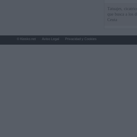
Tatuajes, cicatri
que busca a los d
Ceuta
© Kiosko.net
Aviso Legal
Privacidad y Cookies