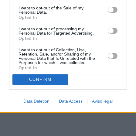
solo a este sitio web. Puede cambiar sus preferencias en
I want to opt-out of the Sale of my
cualquier momento entrando de nuevo en este sitio web o
Personal Data.
visitando nuestra política de privacidad.
Opted In
I want to opt-out of processing my
Personal Data for Targeted Advertising.
Opted In
I want to opt-out of Collection, Use,
Retention, Sale, and/or Sharing of my
Personal Data that Is Unrelated with the
Purposes for which it was collected.
Opted In
CONFIRM
Data Deletion
Data Access
Aviso legal