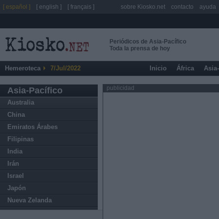
[ español ]
[ english ]
[ français ]
sobre Kiosko.net
contacto
ayuda
Periódicos de Asia-Pacífico
Toda la prensa de hoy
Hemeroteca
7/Jul/2022
Inicio
África
Asia
publicidad
Asia-Pacífico
Australia
China
Emiratos Árabes
Filipinas
India
Irán
Israel
Japón
Nueva Zelanda