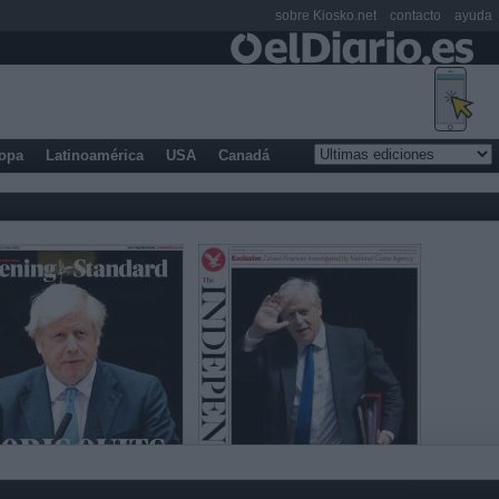
sobre Kiosko.net
contacto
ayuda
opa
Latinoamérica
USA
Canadá