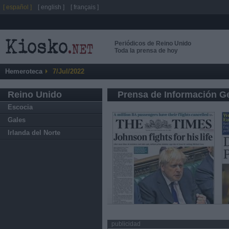
[ español ]
[ english ]
[ français ]
Periódicos de Reino Unido
Toda la prensa de hoy
Hemeroteca
7/Jul/2022
Reino Unido
Prensa de Información G
Escocia
Gales
Irlanda del Norte
publicidad