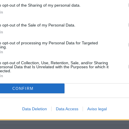
o opt-out of the Sharing of my personal data.
In
o opt-out of the Sale of my Personal Data.
In
o Unido
to opt-out of processing my Personal Data for Targeted
ing.
In
o opt-out of Collection, Use, Retention, Sale, and/or Sharing
ersonal Data that Is Unrelated with the Purposes for which it
lected.
In
CONFIRM
Data Deletion
Data Access
Aviso legal