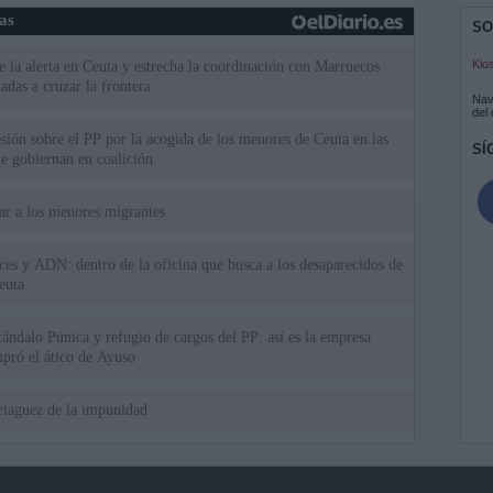
ias
SO
Kio
 la alerta en Ceuta y estrecha la coordinación con Marruecos
adas a cruzar la frontera
Nav
del
esión sobre el PP por la acogida de los menores de Ceuta en las
SÍ
e gobiernan en coalición
iar a los menores migrantes
rices y ADN: dentro de la oficina que busca a los desaparecidos de
euta
cándalo Púnica y refugio de cargos del PP: así es la empresa
pró el ático de Ayuso
riaguez de la impunidad