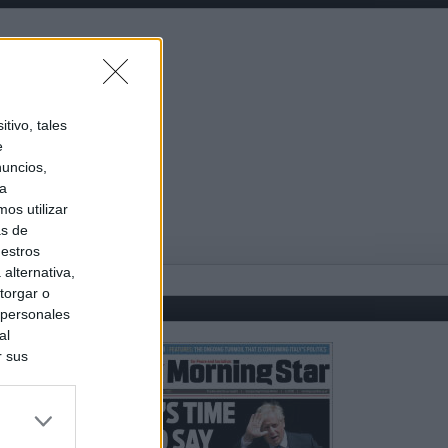
tivo, tales
e
nuncios,
ra
os utilizar
as de
uestros
alternativa,
torgar o
 personales
al
r sus
do nuestra