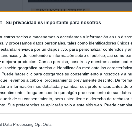
t -
Su privacidad es importante para nosotros
nuestros socios almacenamos o accedemos a información en un disposi
s, y procesamos datos personales, tales como identificadores únicos 
 estándar enviada por un dispositivo, para personalizar contenidos y a
 anuncios y del contenido e información sobre el público, así como pa
 y mejorar productos. Con su permiso, nosotros y nuestros socios podem
alización geográfica precisa e identificación mediante las característic
s. Puede hacer clic para otorgarnos su consentimiento a nosotros y a n
 que llevemos a cabo el procesamiento previamente descrito. De forma 
er a información más detallada y cambiar sus preferencias antes de o
nsentimiento. Tenga en cuenta que algún procesamiento de sus datos
querir de su consentimiento, pero usted tiene el derecho de rechazar t
to. Sus preferencias se aplicarán solo a este sitio web. Puede cambia
s en cualquier momento entrando de nuevo en este sitio web o visitan
privacidad.
l Data Processing Opt Outs