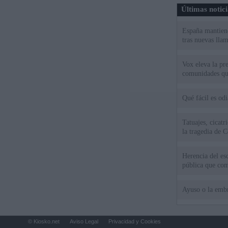
Últimas notic
España mantiene
tras nuevas llam
Vox eleva la pr
comunidades qu
Qué fácil es od
Tatuajes, cicat
la tragedia de C
Herencia del es
pública que com
Ayuso o la emb
© Kiosko.net
Aviso Legal
Privacidad y Cookies