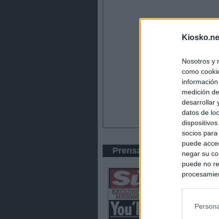
Kiosko.ne
Nosotros y 
como cookie
información
medición de
desarrollar
datos de loc
dispositivo
socios para
puede acced
Prensa Amarilla
negar su co
puede no re
procesamien
preferencia
política de 
Persona