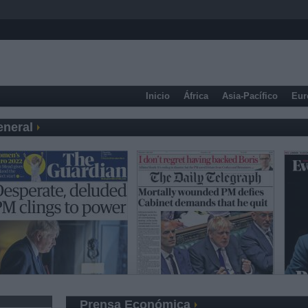
Inicio
África
Asia-Pacífico
Eur
eneral
Prensa Económica