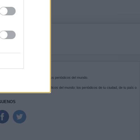
BRE KIOSKO.NET
sko.net
es la puerta de entrada a los periódicos del mundo.
ega por las portadas de los periódicos del mundo: los periódicos de tu ciudad, de tu país o
 otro extremo del mundo.
GUENOS