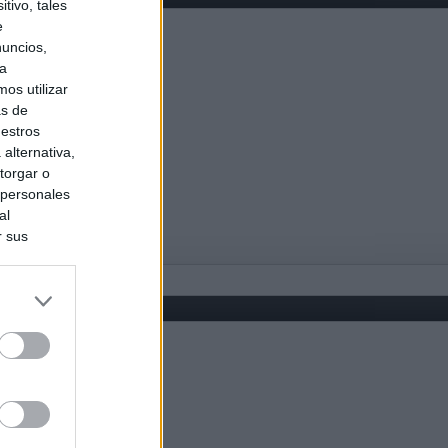
tivo, tales
e
nuncios,
ra
os utilizar
as de
uestros
alternativa,
torgar o
 personales
al
r sus
do nuestra