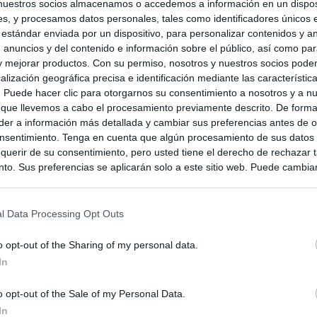
nuestros socios almacenamos o accedemos a información en un disposi
s, y procesamos datos personales, tales como identificadores únicos 
 estándar enviada por un dispositivo, para personalizar contenidos y a
 anuncios y del contenido e información sobre el público, así como pa
 y mejorar productos. Con su permiso, nosotros y nuestros socios podem
alización geográfica precisa e identificación mediante las característic
s. Puede hacer clic para otorgarnos su consentimiento a nosotros y a n
 que llevemos a cabo el procesamiento previamente descrito. De forma 
er a información más detallada y cambiar sus preferencias antes de o
nsentimiento. Tenga en cuenta que algún procesamiento de sus datos
querir de su consentimiento, pero usted tiene el derecho de rechazar t
to. Sus preferencias se aplicarán solo a este sitio web. Puede cambia
s en cualquier momento entrando de nuevo en este sitio web o visitan
privacidad.
l Data Processing Opt Outs
zuela
o opt-out of the Sharing of my personal data.
In
o opt-out of the Sale of my Personal Data.
In