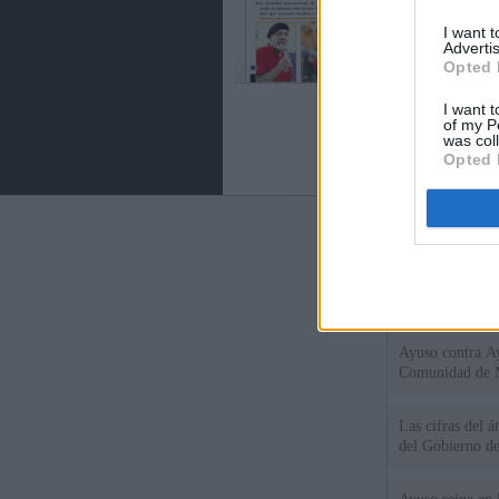
I want 
Advertis
Opted 
I want t
of my P
was col
Opted 
Últimas notic
El Gobierno de 
Chamberí a ayud
Ayuso contra Ay
Comunidad de 
Las cifras del á
del Gobierno d