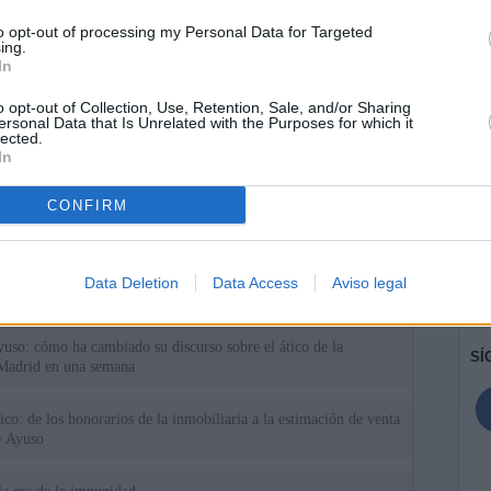
to opt-out of processing my Personal Data for Targeted
ing.
In
o opt-out of Collection, Use, Retention, Sale, and/or Sharing
ersonal Data that Is Unrelated with the Purposes for which it
lected.
In
CONFIRM
ias
SO
Kio
Ayuso no puede destinar directamente la venta del ático de
Data Deletion
Data Access
Aviso legal
as por los incendios
Nav
del
uso: cómo ha cambiado su discurso sobre el ático de la
SÍ
Madrid en una semana
tico: de los honorarios de la inmobiliaria a la estimación de venta
e Ayuso