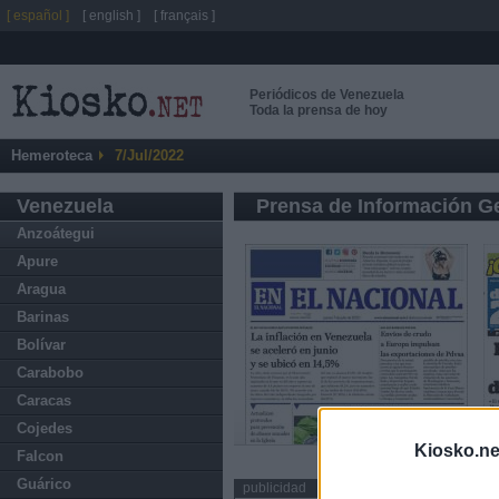
[ español ]
[ english ]
[ français ]
Periódicos de Venezuela
Toda la prensa de hoy
Hemeroteca
7/Jul/2022
Venezuela
Prensa de Información G
Anzoátegui
Apure
Aragua
Barinas
Bolívar
Carabobo
Caracas
Cojedes
Kiosko.ne
Falcon
Guárico
publicidad