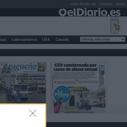
sobre Kiosko.net
contacto
ayuda
opa
Latinoamérica
USA
Canadá