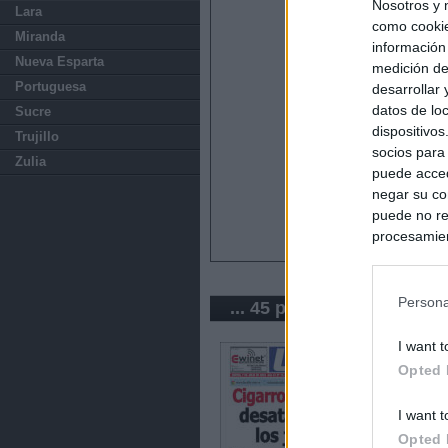
Nosotros y 
Lara
como cookie
Miranda
información
Nueva Esparta
medición de
Portuguesa
desarrollar
datos de loc
Sucre
dispositivo
Trujillo
socios para
Zulia
puede acced
negar su co
puede no re
procesamien
preferencia
política de 
Persona
... 45 periódicos de Vene
I want t
Opted 
I want t
Opted 