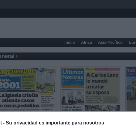
Inicio
África
Asia-Pacífico
Eur
eneral
t -
Su privacidad es importante para nosotros
Prensa Deportiva